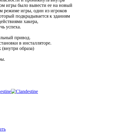
ом игры было вывести ее на новый
ом режиме игры, один из игроков
 который подкрадывается к зданиям
действиями хакера,
чь успеха.
альный привод.
становки в инсталляторе.
 (внутри образа)
ры.
ать