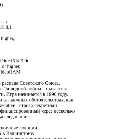
D)
sta
s® 8.1
higher,
 DirectX® 9.0с
or higher,
 VideoRAM
е распада Советского Союза,
ле "холодной войны " пытаются
и. Игра начинается в 1996 году,
 загадочных обстоятельствах, как
xecutive - строго секретный
офинансированный через несколько
расследование.
азличные локации,
Б в Вашингтоне.
зопасности и проникнуть внутрь