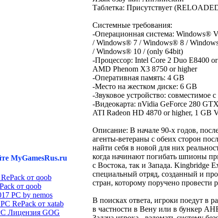
Таблетка: Присутствует (RELOADE
Mygamesrus.ru
Системные требования:
-Операционная система: Windows® Vi
/ Windows® 7 / Windows® 8 / Window
/ Windows® 10 / (only 64bit)
-Процессор: Intel Core 2 Duo E8400 or 
AMD Phenom X3 8750 or higher
-Оперативная память: 4 GB
-Место на жестком диске: 6 GB
-Звуковое устройство: совместимое с
-Видеокарта: nVidia GeForce 280 GTX 
ATI Radeon HD 4870 or higher, 1 GB
Описание: В начале 90-х годов, посл
агенты-ветераны c обеих сторон пос
найти себя в новой для них реальност
когда начинают погибать шпионы при
айте MyGamesRus.ru
с Востока, так и Запада. Kingbridge E
специальный отряд, созданный и пр
C RePack от qoob
стран, которому поручено провести 
Pack от qoob
2017 PC by nemos
В поисках ответа, игроки поедут в р
 PC RePack от xatab
в частности в Вену или в бункер АН
 PC Лицензия GOG
Задача игрока - взломать систему бе