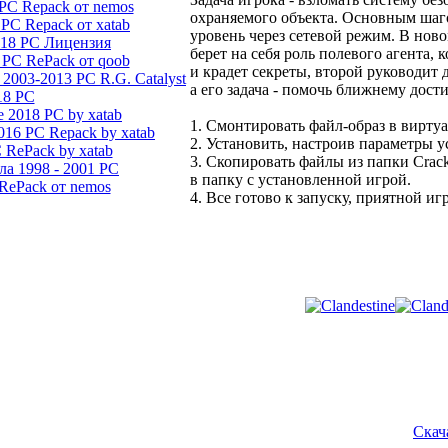
8 PC Repack от nemos
охраняемого объекта. Основным шаг
 PC Repack от xatab
уровень через сетевой режим. В нов
2018 PC Лицензия
берет на себя роль полевого агента,
8 PC RePack от qoob
и крадет секреты, второй руководит 
y 2003-2013 PC R.G. Catalyst
а его задача - помочь ближнему дости
18 PC
 2018 PC by xatab
1. Смонтировать файл-образ в вирту
2016 PC Repack by xatab
2. Установить, настроив параметры у
C RePack by xatab
3. Cкопировать файлы из папки Crack
ла 1998 - 2001 PC
в папку с установленной игрой.
 RePack от nemos
4. Все готово к запуску, приятной иг
Скач