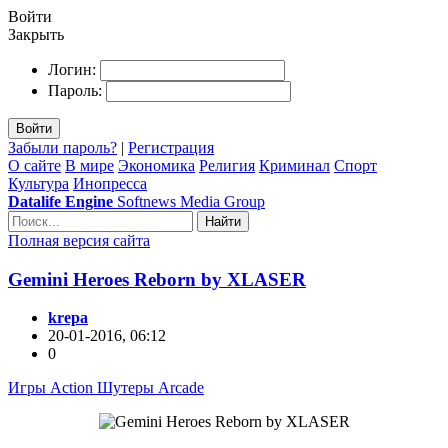
Войти
Закрыть
Логин:
Пароль:
Войти
Забыли пароль?
|
Регистрация
О сайте
В мире
Экономика
Религия
Криминал
Спорт
Культура
Инопресса
Datalife Engine
Softnews Media Group
Найти
Полная версия сайта
Gemini Heroes Reborn by XLASER
krepa
20-01-2016, 06:12
0
Игры Action Шутеры Arcade