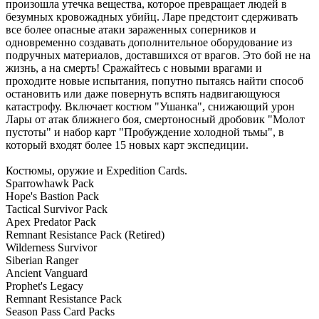
произошла утечка вещества, которое превращает людей в
безумных кровожадных убийц. Ларе предстоит сдерживать
все более опасные атаки зараженных соперников и
одновременно создавать дополнительное оборудование из
подручных материалов, доставшихся от врагов. Это бой не на
жизнь, а на смерть! Сражайтесь с новыми врагами и
проходите новые испытания, попутно пытаясь найти способ
остановить или даже повернуть вспять надвигающуюся
катастрофу. Включает костюм "Ушанка", снижающий урон
Лары от атак ближнего боя, смертоносный дробовик "Молот
пустоты" и набор карт "Пробуждение холодной тьмы", в
который входят более 15 новых карт экспедиции.
Костюмы, оружие и Expedition Cards.
Sparrowhawk Pack
Hope's Bastion Pack
Tactical Survivor Pack
Apex Predator Pack
Remnant Resistance Pack (Retired)
Wilderness Survivor
Siberian Ranger
Ancient Vanguard
Prophet's Legacy
Remnant Resistance Pack
Season Pass Card Packs