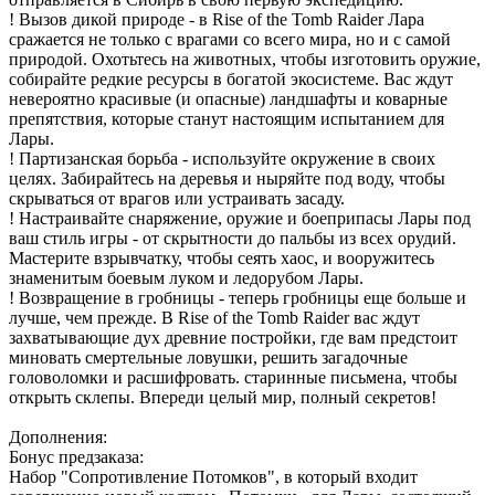
! Вызов дикой природе - в Rise of the Tomb Raider Лара
сражается не только с врагами со всего мира, но и с самой
природой. Охотьтесь на животных, чтобы изготовить оружие,
собирайте редкие ресурсы в богатой экосистеме. Вас ждут
невероятно красивые (и опасные) ландшафты и коварные
препятствия, которые станут настоящим испытанием для
Лары.
! Партизанская борьба - используйте окружение в своих
целях. Забирайтесь на деревья и ныряйте под воду, чтобы
скрываться от врагов или устраивать засаду.
! Настраивайте снаряжение, оружие и боеприпасы Лары под
ваш стиль игры - от скрытности до пальбы из всех орудий.
Мастерите взрывчатку, чтобы сеять хаос, и вооружитесь
знаменитым боевым луком и ледорубом Лары.
! Возвращение в гробницы - теперь гробницы еще больше и
лучше, чем прежде. В Rise of the Tomb Raider вас ждут
захватывающие дух древние постройки, где вам предстоит
миновать смертельные ловушки, решить загадочные
головоломки и расшифровать. старинные письмена, чтобы
открыть склепы. Впереди целый мир, полный секретов!
Дополнения:
Бонус предзаказа:
Набор "Сопротивление Потомков", в который входит