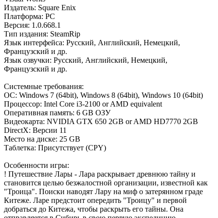
Издатель: Square Enix
Платформа: РС
Версия: 1.0.668.1
Тип издания: SteamRip
Язык интерфейса: Русский, Английский, Немецкий,
Французский и др.
Язык озвучки: Русский, Английский, Немецкий,
Французский и др.
Системные требования:
ОС: Windows 7 (64bit), Windows 8 (64bit), Windows 10 (64bit)
Процессор: Intel Core i3-2100 or AMD equivalent
Оперативная память: 6 GB ОЗУ
Видеокарта: NVIDIA GTX 650 2GB or AMD HD7770 2GB
DirectX: Версии 11
Место на диске: 25 GB
Таблетка: Присутствует (CPY)
Особенности игры:
! Путешествие Лары - Лара раскрывает древнюю тайну и
становится целью безжалостной организации, известной как
"Троица". Поиски наводят Лару на миф о затерянном граде
Китеже. Ларе предстоит опередить "Троицу" и первой
добраться до Китежа, чтобы раскрыть его тайны. Она
отправляется в Сибирь в свою первую экспедицию.