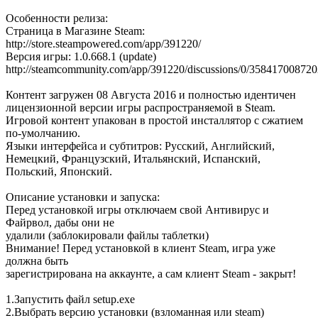
Особенности релиза:
Страница в Магазине Steam:
http://store.steampowered.com/app/391220/
Версия игры: 1.0.668.1 (update)
http://steamcommunity.com/app/391220/discussions/0/35841700872
Контент загружен 08 Августа 2016 и полностью идентичен
лицензионной версии игры распространяемой в Steam.
Игровой контент упакован в простой инсталлятор с сжатием
по-умолчанию.
Языки интерфейса и субтитров: Русский, Английский,
Немецкий, Французский, Итальянский, Испанский,
Польский, Японский.
Описание установки и запуска:
Перед установкой игры отключаем свой Антивирус и
Файрвол, дабы они не
удалили (заблокировали файлы таблетки)
Внимание! Перед установкой в клиент Steam, игра уже
должна быть
зарегистрирована на аккаунте, а сам клиент Steam - закрыт!
1.Запустить файл setup.exe
2.Выбрать версию установки (взломанная или steam)