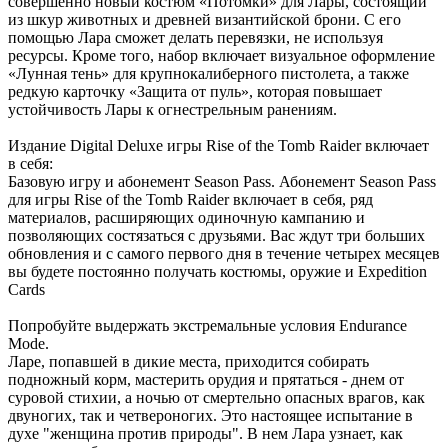
совершенно новый костюм «Потомки» для Лары, состоящий
из шкур животных и древней византийской брони. С его
помощью Лара сможет делать перевязки, не используя
ресурсы. Кроме того, набор включает визуальное оформление
«Лунная тень» для крупнокалиберного пистолета, а также
редкую карточку «Защита от пуль», которая повышает
устойчивость Лары к огнестрельным ранениям.
Издание Digital Deluxe игры Rise of the Tomb Raider включает
в себя:
Базовую игру и абонемент Season Pass. Абонемент Season Pass
для игры Rise of the Tomb Raider включает в себя, ряд
материалов, расширяющих одиночную кампанию и
позволяющих состязаться с друзьями. Вас ждут три больших
обновления и с самого первого дня в течение четырех месяцев
вы будете постоянно получать костюмы, оружие и Expedition
Cards
Попробуйте выдержать экстремальные условия Endurance
Mode.
Ларе, попавшей в дикие места, приходится собирать
подножный корм, мастерить орудия и прятаться - днем от
суровой стихии, а ночью от смертельно опасных врагов, как
двуногих, так и четвероногих. Это настоящее испытание в
духе "женщина против природы". В нем Лара узнает, как