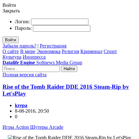
Войти
Закрыть
Логин:
Пароль:
Войти
Забыли пароль?
|
Регистрация
О сайте
В мире
Экономика
Религия
Криминал
Спорт
Культура
Инопресса
Datalife Engine
Softnews Media Group
Найти
Полная версия сайта
Rise of the Tomb Raider DDE 2016 Steam-Rip by
Let'sPlay
krepa
8-08-2016, 20:50
0
Игры Action Шутеры Arcade