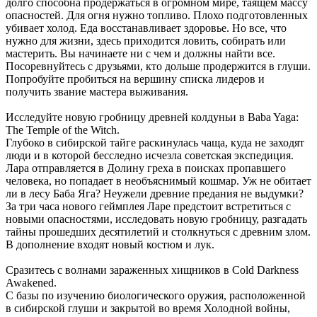
долго способна продержаться в огромном мире, таящем массу
опасностей. Для огня нужно топливо. Плохо подготовленных
убивает холод. Еда восстанавливает здоровье. Но все, что
нужно для жизни, здесь приходится ловить, собирать или
мастерить. Вы начинаете ни с чем и должны найти все.
Посоревнуйтесь с друзьями, кто дольше продержится в глуши.
Попробуйте пробиться на вершину списка лидеров и
получить звание мастера выживания.
Исследуйте новую гробницу древней колдуньи в Baba Yaga:
The Temple of the Witch.
Глубоко в сибирской тайге раскинулась чаща, куда не заходят
люди и в которой бесследно исчезла советская экспедиция.
Лара отправляется в Долину греха в поисках пропавшего
человека, но попадает в необъяснимый кошмар. Уж не обитает
ли в лесу Баба Яга? Неужели древние предания не выдумки?
За три часа нового геймплея Ларе предстоит встретиться с
новыми опасностями, исследовать новую гробницу, разгадать
тайны прошедших десятилетий и столкнуться с древним злом.
В дополнение входят новый костюм и лук.
Сразитесь с волнами зараженных хищников в Cold Darkness
Awakened.
С базы по изучению биологического оружия, расположенной
в сибирской глуши и закрытой во время Холодной войны,