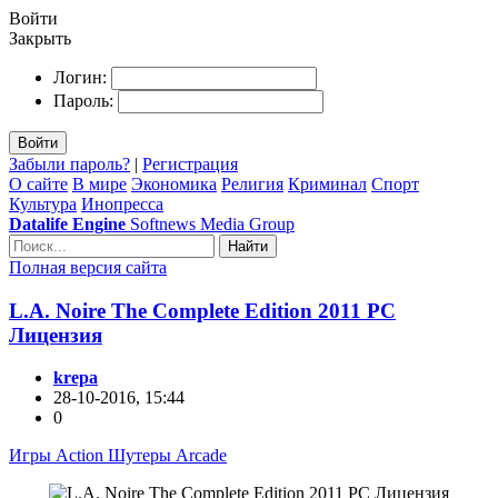
Войти
Закрыть
Логин:
Пароль:
Войти
Забыли пароль?
|
Регистрация
О сайте
В мире
Экономика
Религия
Криминал
Спорт
Культура
Инопресса
Datalife Engine
Softnews Media Group
Найти
Полная версия сайта
L.A. Noire The Complete Edition 2011 PC
Лицензия
krepa
28-10-2016, 15:44
0
Игры Action Шутеры Arcade