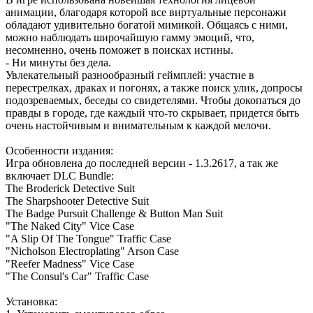
анимации, благодаря которой все виртуальные персонажи
обладают удивительно богатой мимикой. Общаясь с ними,
можно наблюдать широчайшую гамму эмоций, что,
несомненно, очень поможет в поисках истины.
- Ни минуты без дела.
Увлекательный разнообразный геймплей: участие в
перестрелках, драках и погонях, а также поиск улик, допросы
подозреваемых, беседы со свидетелями. Чтобы докопаться до
правды в городе, где каждый что-то скрывает, придется быть
очень настойчивым и внимательным к каждой мелочи.
Особенности издания:
Игра обновлена до последней версии - 1.3.2617, а так же
включает DLC Bundle:
The Broderick Detective Suit
The Sharpshooter Detective Suit
The Badge Pursuit Challenge & Button Man Suit
"The Naked City" Vice Case
"A Slip Of The Tongue" Traffic Case
"Nicholson Electroplating" Arson Case
"Reefer Madness" Vice Case
"The Consul's Car" Traffic Case
Установка: