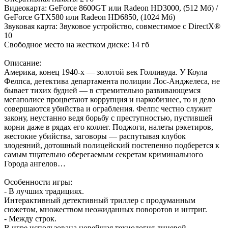
Видеокарта: GeForce 8600GT или Radeon HD3000, (512 Мб) /
GeForce GTX580 или Radeon HD6850, (1024 Мб)
Звуковая карта: Звуковое устройство, совместимое с DirectX®
10
Свободное место на жестком диске: 14 гб
Описание:
Америка, конец 1940-х — золотой век Голливуда. У Коула
Фелпса, детектива департамента полиции Лос-Анджелеса, не
бывает тихих будней — в стремительно развивающемся
мегаполисе процветают коррупция и наркобизнес, то и дело
совершаются убийства и ограбления. Фелпс честно служит
закону, неустанно ведя борьбу с преступностью, пустившей
корни даже в рядах его коллег. Поджоги, налеты рэкетиров,
жестокие убийства, заговоры — распутывая клубок
злодеяний, дотошный полицейский постепенно подберется к
самым тщательно оберегаемым секретам криминального
Города ангелов…
Особенности игры:
- В лучших традициях.
Интерактивный детективный триллер с продуманным
сюжетом, множеством неожиданных поворотов и интриг.
- Между строк.
В игре использована новейшая технология лицевой