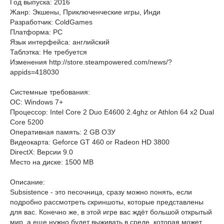
Год выпуска: 2016
Жанр: Экшены, Приключенческие игры, Инди
Разработчик: ColdGames
Платформа: PC
Язык интерфейса: английский
Таблэтка: Не требуется
Изменения http://store.steampowered.com/news/?
appids=418030
Системные требования:
ОС: Windows 7+
Процессор: Intel Core 2 Duo E4600 2.4ghz or Athlon 64 x2 Dual
Core 5200
Оперативная память: 2 GB ОЗУ
Видеокарта: Geforce GT 460 or Radeon HD 3800
DirectX: Версии 9.0
Место на диске: 1500 MB
Описание:
Subsistence - это песочница, сразу можно понять, если
подробно рассмотреть скриншоты, которые представлены
для вас. Конечно же, в этой игре вас ждёт большой открытый
мир, а еще нужно будет выживать в среде, которая может