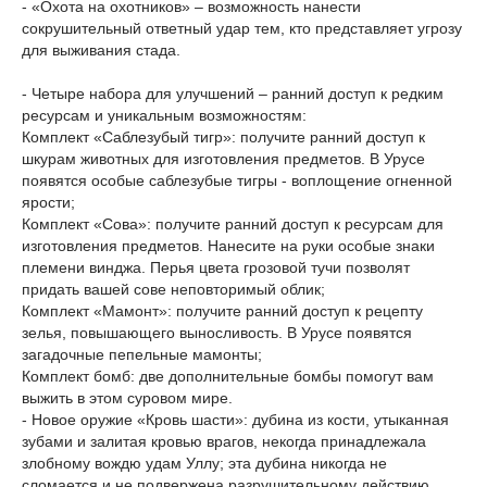
- «Охота на охотников» – возможность нанести
сокрушительный ответный удар тем, кто представляет угрозу
для выживания стада.
- Четыре набора для улучшений – ранний доступ к редким
ресурсам и уникальным возможностям:
Комплект «Саблезубый тигр»: получите ранний доступ к
шкурам животных для изготовления предметов. В Урусе
появятся особые саблезубые тигры - воплощение огненной
ярости;
Комплект «Сова»: получите ранний доступ к ресурсам для
изготовления предметов. Нанесите на руки особые знаки
племени винджа. Перья цвета грозовой тучи позволят
придать вашей сове неповторимый облик;
Комплект «Мамонт»: получите ранний доступ к рецепту
зелья, повышающего выносливость. В Урусе появятся
загадочные пепельные мамонты;
Комплект бомб: две дополнительные бомбы помогут вам
выжить в этом суровом мире.
- Новое оружие «Кровь шасти»: дубина из кости, утыканная
зубами и залитая кровью врагов, некогда принадлежала
злобному вождю удам Уллу; эта дубина никогда не
сломается и не подвержена разрушительному действию