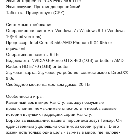
Язык интерфейса: RUS ENG MULTI19
Язык озвучки: Протоиндоевропейский
Таблетка: Присутствует (CPY)
Системные требования:
Операционная система: Windows 7 / Windows 8.1 / Windows
10(64-bit versions)
Процессор: Intel Core i3-550 AMD Phenom II X4 955 or
equivalent
Оперативная память: 6 ГБ
Видеокарта: NVIDIA GeForce GTX 460 (1GB) or better / AMD
Radeon HD 5770 (1GB) or better
Звуковая карта: Звуковое устройство, совместимое с DirectX®
9.0с
Свободное место на жестком диске: 20 ГБ
Особенности игры:
Каменный век в мире Far Cry: вас ждут безумные
приключения, немыслимые опасности и незабываемые
истории в лучших традициях серии Far Cry.
Борьба за выживание: вашего персонажа зовут Таккар. Он
единственный уцелевший охотник из своей группы. В его
жизни есть только одна цель - выжить в мире, где человек