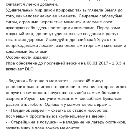
считается легкой добычей.
Удивительный мир дикой природы: так выглядела Земля до
того, как человек начал ее изменять. Свирепые саблезубые
тигры, огромные шерстистые мамонты и могучие лоси
чувствуют себя здесь настоящими хозяевами. Перед вами
открытый мир, где живут удивительные создания и растут
гигантские деревья. Исследуйте древний край Урус с его
непроходимыми лесами, заснеженными горными склонами и
коварными болотами.
Особенности издания:
Игра обновлена до последней версии на 08.01.2017 - 1.3.3 и
включает DLC:
- Задания «Легенда о мамонте» – около 45 минут
дополнительного игрового времени, в течение которого игрок
получит возможность почувствовать себя самым большим
зверем в Урусе – могучим мамонтом, способным буквально
растоптать любого. Однако и у мамонтов есть враги...
- «Поединок зверей» – схватка со стадом носорогов,
посмевшим бросить вызов крупнейшему из зверей;
- «Старейшина в ловушке» – нападение на лагерь охотников,
захвативших в плен вожака мамонтов;