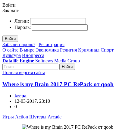
Войти
Закрыть
Логин:
Пароль:
Войти
Забыли пароль?
|
Регистрация
О сайте
В мире
Экономика
Религия
Криминал
Спорт
Культура
Инопресса
Datalife Engine
Softnews Media Group
Найти
Полная версия сайта
Where is my Brain 2017 PC RePack от qoob
krepa
12-03-2017, 23:10
0
Игры Action Шутеры Arcade