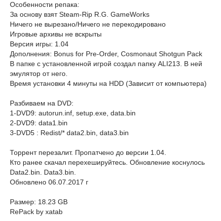
Особенности репака:
За основу взят Steam-Rip R.G. GameWorks
Ничего не вырезано/Ничего не перекодировано
Игровые архивы не вскрыты
Версия игры: 1.04
Дополнения: Bonus for Pre-Order, Cosmonaut Shotgun Pack
В папке с установленной игрой создал папку ALI213. В ней
эмулятор от него.
Время установки 4 минуты на HDD (Зависит от компьютера)
Разбиваем на DVD:
1-DVD9: autorun.inf, setup.exe, data.bin
2-DVD9: data1.bin
3-DVD5 : Redist/* data2.bin, data3.bin
Торрент перезалит. Пропатчено до версии 1.04.
Кто ранее скачал перехешируйтесь. Обновление коснулось
Data2.bin. Data3.bin.
Обновлено 06.07.2017 г
Размер: 18.23 GB
RePack by xatab