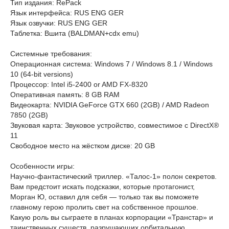
Тип издания: RePack
Язык интерфейса: RUS ENG GER
Язык озвучки: RUS ENG GER
Таблетка: Вшита (BALDMAN+cdx emu)
Системные требования:
Операционная система: Windows 7 / Windows 8.1 / Windows
10 (64-bit versions)
Процессор: Intel i5-2400 or AMD FX-8320
Оперативная память: 8 GB RAM
Видеокарта: NVIDIA GeForce GTX 660 (2GB) / AMD Radeon
7850 (2GB)
Звуковая карта: Звуковое устройство, совместимое с DirectX®
11
Cвободное место на жёстком диске: 20 GB
Особенности игры:
Научно-фантастический триллер. «Талос-1» полон секретов.
Вам предстоит искать подсказки, которые протагонист,
Морган Ю, оставил для себя — только так вы поможете
главному герою пролить свет на собственное прошлое.
Какую роль вы сыграете в планах корпорации «Транстар» и
таинственных существ, разрушающих орбитальную