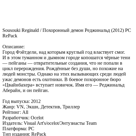
Sousouki Reginald / Похоронный демон Реджинальд (2012) PC
RePack
Описание:
Город Фэйтдели, над которым круглый год властвует смог.
И в этом туманном и дымном городе копошатся чёрные тени
— пейганы — отвратительные создания, что не попали в
цикл перерождения. Рождённые без души, но похожие на
людей монстры. Однако на этих вызывающих среди людей
ужас демонов есть охотники. В боевое похоронное бюро
«Цвайнбахера» вступает новичок. Имя его — Реджинальд
Аберайн, и он пейган.
Год выпуска: 2012
Жанр: VN, Экшн, Детектив, Триллер
Рейтинг: All
Разработчик: Ocelot
Издатель: Visual Art's/ocelot/Энтузиасты Team
Платформа: PC
Тип издания: RePack