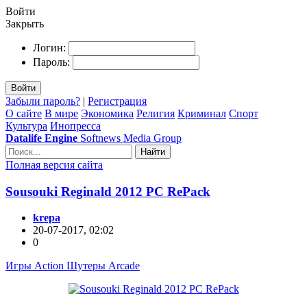
Войти
Закрыть
Логин:
Пароль:
Войти
Забыли пароль?
|
Регистрация
О сайте
В мире
Экономика
Религия
Криминал
Спорт
Культура
Инопресса
Datalife Engine
Softnews Media Group
Найти
Полная версия сайта
Sousouki Reginald 2012 PC RePack
krepa
20-07-2017, 02:02
0
Игры Action Шутеры Arcade