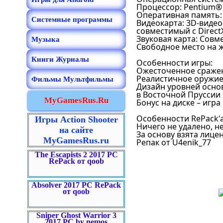
Процессор: Pentium® 
Оперативная память: 
Системные программы
Видеокарта: 3D-видео
совместимый с Direct
Звуковая карта: Совме
Музыка
Свободное место на ж
Книги Журналы
Особенности игры:
Ожесточенное сражени
Реалистичное оружие
Фильмы Мультфильмы
Дизайн уровней осно
в Восточной Пруссии
MyGamesRus.Ru
Бонус на диске – игра 
Особенности RePack'a
Игры Action Shooter
Ничего не удалено, 
на сайте
За основу взята лице
MyGamesRus.ru
Репак от U4enik_77
The Escapists 2 2017 PC
RePack от qoob
Absolver 2017 PC RePack
от qoob
Sniper Ghost Warrior 3
2017 PC by nemos