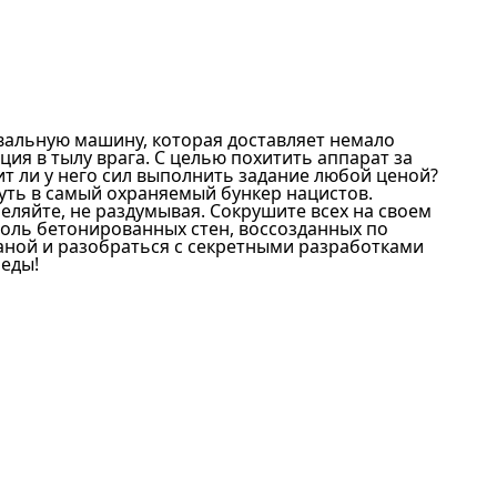
вальную машину, которая доставляет немало
я в тылу врага. С целью похитить аппарат за
т ли у него сил выполнить задание любой ценой?
уть в самый охраняемый бункер нацистов.
еляйте, не раздумывая. Сокрушите всех на своем
оль бетонированных стен, воссозданных по
аной и разобраться с секретными разработками
беды!