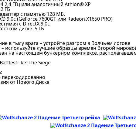
4 2,4 ГГц или аналогичный Athlon® XP
2 ГБ
адаптер с памятью 128 МБ,
X® 9.0c (GeForce 7600GT или Radeon X1650 PRO)
стимая с DirectX 9.0c
естком диске: 5 ГБ
е в тылу врага – устройте разгром в Волчьем логове
 – используйте лучшие образцы времен Второй мирово
ван на настоящем бункерном комплексе, располагавше
Battlestrike: The Siege
:
не перекодированно
нзия от Нового Диска