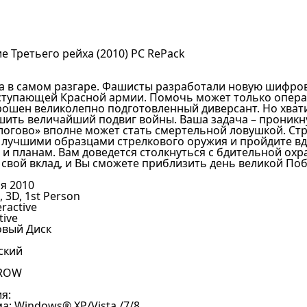
е Третьего рейха (2010) PC RePack
а в самом разгаре. Фашисты разработали новую шифро
ступающей Красной армии. Помочь может только операци
ошен великолепно подготовленный диверсант. Но хвати
шить величайший подвиг войны. Ваша задача – проникн
огово» вполне может стать смертельной ловушкой. Стр
ь лучшими образцами стрелкового оружия и пройдите вд
и планам. Вам доведется столкнуться с бдительной охр
 свой вклад, и Вы сможете приблизить день великой По
ря 2010
, 3D, 1st Person
ractive
tive
овый Диск
ский
й
DROW
я:
: Windows® XP/Vista /7/8