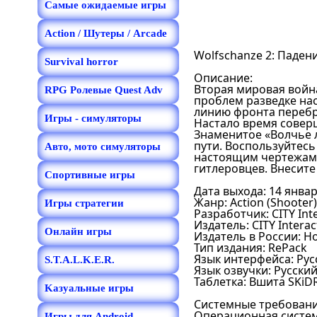
Самые ожидаемые игры
Action / Шутеры / Arcade
Wolfschanze 2: Падени
Survival horror
Описание:
Вторая мировая войн
RPG Ролевые Quest Adv
проблем разведке на
линию фронта перебр
Игры - симуляторы
Настало время совер
Знаменитое «Волчье л
пути. Воспользуйтес
Авто, мото симуляторы
настоящим чертежам 
гитлеровцев. Внесите
Спортивные игры
Дата выхода: 14 янва
Жанр: Action (Shooter)
Игры стратегии
Разработчик: CITY Inte
Издатель: CITY Interac
Онлайн игры
Издатель в России: Н
Тип издания: RePack
Язык интерфейса: Рус
S.T.A.L.K.E.R.
Язык озвучки: Русски
Таблетка: Вшита SKi
Kазуальные игры
Системные требовани
Операционная система
Игры для Android