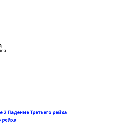
й
мся