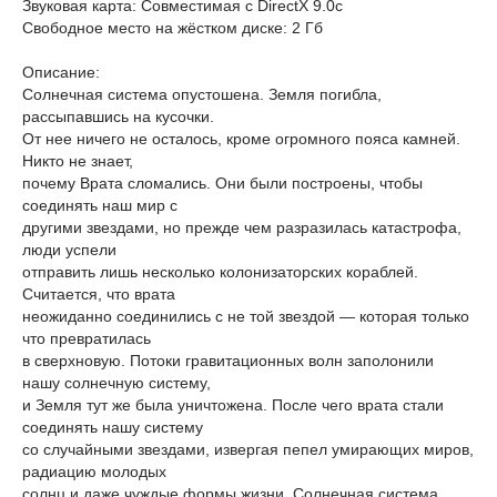
Звуковая карта: Совместимая с DirectX 9.0c
Свободное место на жёстком диске: 2 Гб
Описание:
Солнечная система опустошена. Земля погибла,
рассыпавшись на кусочки.
От нее ничего не осталось, кроме огромного пояса камней.
Никто не знает,
почему Врата сломались. Они были построены, чтобы
соединять наш мир с
другими звездами, но прежде чем разразилась катастрофа,
люди успели
отправить лишь несколько колонизаторских кораблей.
Считается, что врата
неожиданно соединились с не той звездой — которая только
что превратилась
в сверхновую. Потоки гравитационных волн заполонили
нашу солнечную систему,
и Земля тут же была уничтожена. После чего врата стали
соединять нашу систему
со случайными звездами, извергая пепел умирающих миров,
радиацию молодых
солнц и даже чуждые формы жизни. Солнечная система