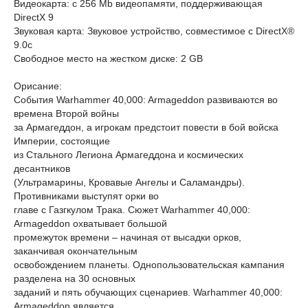
Видеокарта: с 256 Mb видеопамяти, поддерживающая
DirectX 9
Звуковая карта: Звуковое устройство, совместимое с DirectX®
9.0с
Свободное место на жестком диске: 2 GB
Орисание:
События Warhammer 40,000: Armageddon развиваются во
времена Второй войны
за Армагеддон, а игрокам предстоит повести в бой войска
Империи, состоящие
из Стального Легиона Армагеддона и космических
десантников
(Ультрамарины, Кровавые Ангелы и Саламандры).
Противниками выступят орки во
главе с Газгкулом Трака. Сюжет Warhammer 40,000:
Armageddon охватывает большой
промежуток времени – начиная от высадки орков,
заканчивая окончательным
освобождением планеты. Однопользовательская кампания
разделена на 30 основных
заданий и пять обучающих сценариев. Warhammer 40,000:
Armageddon является