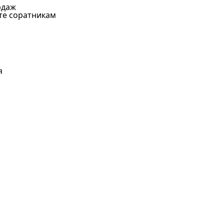
рдаж
те соратникам
я