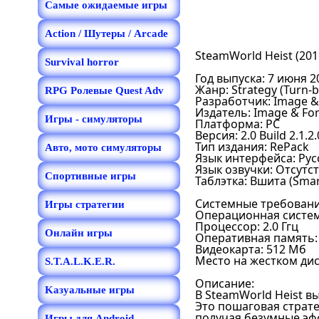
Самые ожидаемые игры
Action / Шутеры / Arcade
SteamWorld Heist (201
Survival horror
Год выпуска: 7 июня 2
Жанр: Strategy (Turn-ba
RPG Ролевые Quest Adv
Разработчик: Image 
Издатель: Image & Fo
Игры - симуляторы
Платформа: PC
Версия: 2.0 Build 2.1.2
Тип издания: RePack
Авто, мото симуляторы
Язык интерфейса: Рус
Язык озвучки: Отсутст
Спортивные игры
Таблэтка: Вшита (Sm
Системные требовани
Игры стратегии
Операционная система:
Процессор: 2.0 Ггц
Онлайн игры
Оперативная память: 
Видеокарта: 512 Мб
Место на жестком дис
S.T.A.L.K.E.R.
Описание:
Kазуальные игры
В SteamWorld Heist в
Это пошаговая страт
получая безумные эф
Игры для Android