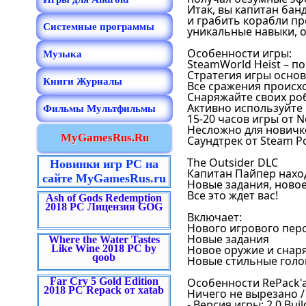
Итак, вы капитан бан
и грабить корабли п
Системные программы
уникальные навыки, о
Особенности игры:
Музыка
SteamWorld Heist – 
Стратегия игры основ
Книги Журналы
Все сражения происх
Снаряжайте своих ро
Активно используйте
Фильмы Мультфильмы
15-20 часов игры от 
Несложно для новичк
MyGamesRus.Ru
Саундтрек от Steam P
The Outsider DLC
Новинки игр PC на
Капитан Пайпер нахо
сайте MyGamesRus.ru
Новые задания, ново
Все это ждет вас!
Ash of Gods Redemption
2018 PC Лицензия GOG
Включает:
Нового игрового пер
Новые задания
Where the Water Tastes
Like Wine 2018 PC by
Новое оружие и снар
qoob
Новые стильные гол
Far Cry 5 Gold Edition
Особенности RePack'a
2018 PC Repack от xatab
Ничего не вырезано 
- Версия игры: 2.0 Build