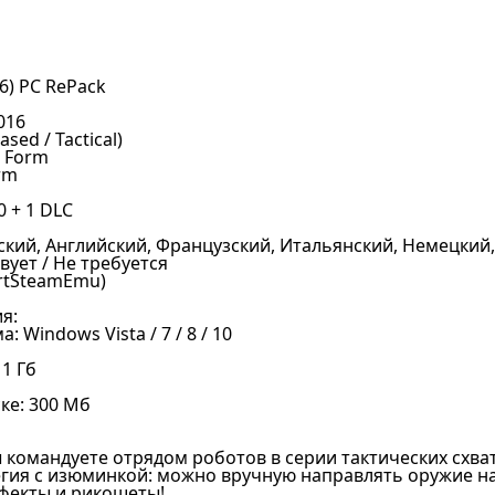
6) PC RePack
016
sed / Tactical)
& Form
rm
.0 + 1 DLC
ский, Английский, Французский, Итальянский, Немецкий
вует / Не требуется
artSteamEmu)
я:
 Windows Vista / 7 / 8 / 10
1 Гб
ке: 300 Мб
ы командуете отрядом роботов в серии тактических схват
егия с изюминкой: можно вручную направлять оружие на
фекты и рикошеты!