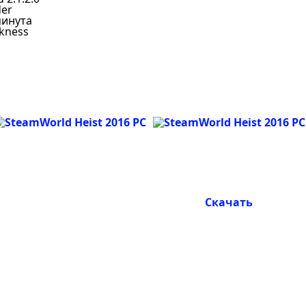
der
минута
rkness
Скачать