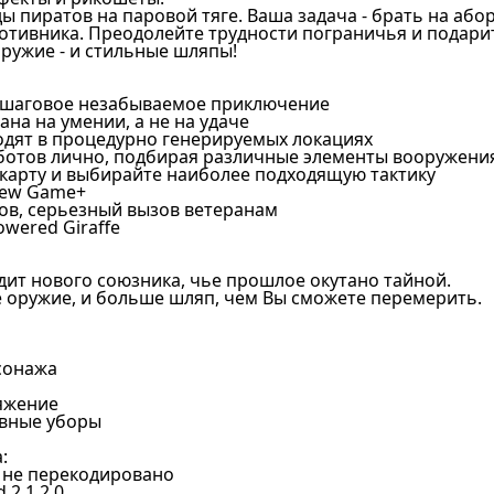
ды пиратов на паровой тяге. Ваша задача - брать на або
ротивника. Преодолейте трудности пограничья и подари
ружие - и стильные шляпы!
пошаговое незабываемое приключение
ана на умении, а не на удаче
одят в процедурно генерируемых локациях
ботов лично, подбирая различные элементы вооружени
 карту и выбирайте наиболее подходящую тактику
New Game+
ов, серьезный вызов ветеранам
owered Giraffe
дит нового союзника, чье прошлое окутано тайной.
е оружие, и больше шляп, чем Вы сможете перемерить.
сонажа
яжение
овные уборы
:
/ не перекодировано
 2.1.2.0