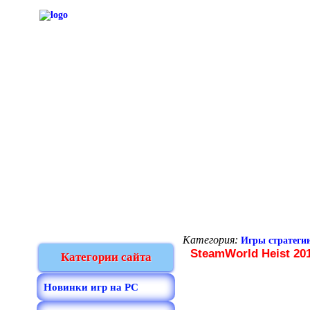
Категория:
Игры стратеги
SteamWorld Heist 20
Категории сайта
Новинки игр на PC