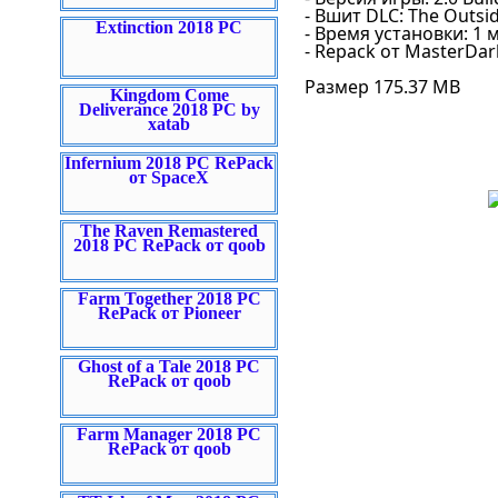
- Вшит DLC: The Outsi
Extinction 2018 PC
- Время установки: 1 
- Repack от MasterDa
Размер 175.37 MB
Kingdom Come
Deliverance 2018 PC by
xatab
Infernium 2018 PC RePack
от SpaceX
The Raven Remastered
2018 PC RePack от qoob
Farm Together 2018 PC
RePack от Pioneer
Ghost of a Tale 2018 PC
RePack от qoob
Farm Manager 2018 PC
RePack от qoob