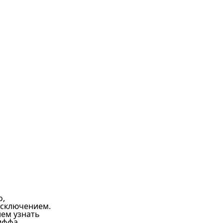
о,
исключением.
ием узнать
иффа,