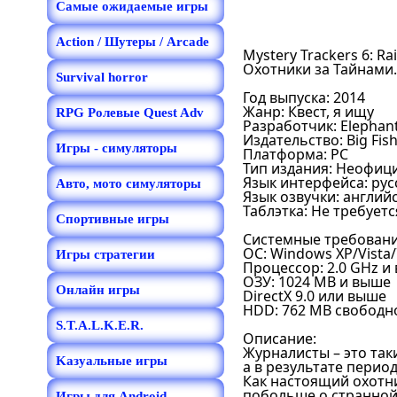
Самые ожидаемые игры
Action / Шутеры / Arcade
Mystery Trackers 6: Ra
Охотники за Тайнами
Survival horror
Год выпуска: 2014
Жанр: Квест, я ищу
RPG Ролевые Quest Adv
Разработчик: Elephan
Издательство: Big Fis
Игры - симуляторы
Платформа: PC
Тип издания: Неофиц
Язык интерфейса: рус
Авто, мото симуляторы
Язык озвучки: англий
Таблэтка: Не требуетс
Спортивные игры
Системные требовани
OС: Windows XP/Vista/
Игры стратегии
Процессор: 2.0 GHz и
ОЗУ: 1024 MB и выше
Онлайн игры
DirectX 9.0 или выше
HDD: 762 MB свободн
S.T.A.L.K.E.R.
Описание:
Журналисты – это так
Kазуальные игры
а в результате перио
Как настоящий охотни
побольше о странной
Игры для Android