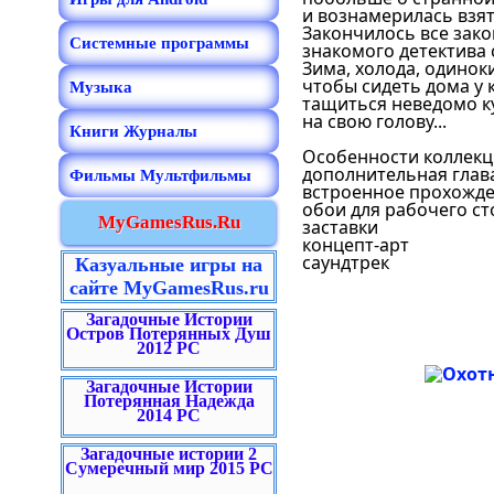
и вознамерилась взят
Закончилось все зако
Системные программы
знакомого детектива 
Зима, холода, одинок
чтобы сидеть дома у 
Музыка
тащиться неведомо ку
на свою голову...
Книги Журналы
Особенности коллекц
дополнительная глав
Фильмы Мультфильмы
встроенное прохожде
обои для рабочего ст
MyGamesRus.Ru
заставки
концепт-арт
саундтрек
Казуальные игры на
сайте MyGamesRus.ru
Загадочные Истории
Остров Потерянных Душ
2012 PC
Загадочные Истории
Потерянная Надежда
2014 PC
Загадочные истории 2
Сумеречный мир 2015 PC