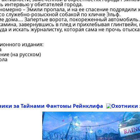
ь интервью у обитателей города.
номерно – Эмили пропала, и на ее спасение подрядили
со служебно-розыскной собакой по кличке Эльф.
ие дома…. Запертые ворота, покореженный автомобиль.
камина, завернувшись в плед и прихлебывая глинтвейн,
да и искать журналистку, которая сама не прочь отыск
ионного издания:
а
ние (на русском)
ола