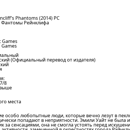
incliff’s Phantoms (2014) PC
. Фантомы Рейнклифа
t Games
h Games
иальный
ский (Официальный перевод от издателя)
ский
я
я:
7/8
 выше
ого места
ие особо любопытные люди, которые вечно лезут в пекл
дически попадают в неприятности. Эмили Уайт не была 
к за сенсациями, она не смогла устоять перед искушен
 активности, замеченной в окрестностях города Рэйнкл