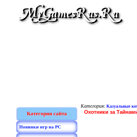
Категория:
Kазуальные к
Охотники за Тайнам
Категории сайта
Новинки игр на PC