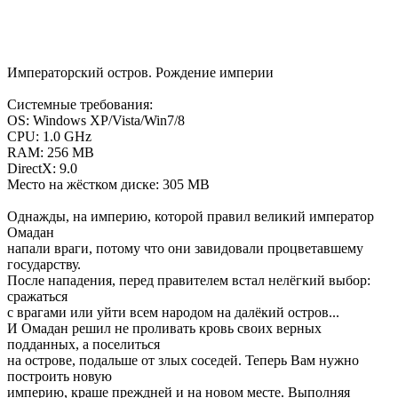
Императорский остров. Рождение империи
Системные требования:
OS: Windows XP/Vista/Win7/8
CPU: 1.0 GHz
RAM: 256 MB
DirectX: 9.0
Место на жёстком диске: 305 MB
Однажды, на империю, которой правил великий император
Омадан
напали враги, потому что они завидовали процветавшему
государству.
После нападения, перед правителем встал нелёгкий выбор:
сражаться
с врагами или уйти всем народом на далёкий остров...
И Омадан решил не проливать кровь своих верных
подданных, а поселиться
на острове, подальше от злых соседей. Теперь Вам нужно
построить новую
империю, краше преждней и на новом месте. Выполняя