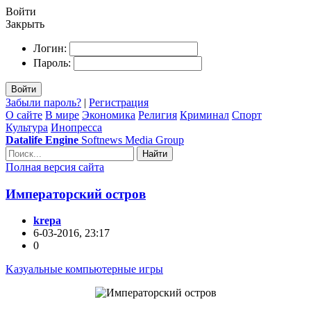
Войти
Закрыть
Логин:
Пароль:
Войти
Забыли пароль?
|
Регистрация
О сайте
В мире
Экономика
Религия
Криминал
Спорт
Культура
Инопресса
Datalife Engine
Softnews Media Group
Найти
Полная версия сайта
Императорский остров
krepa
6-03-2016, 23:17
0
Kазуальные компьютерные игры