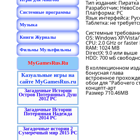
Тип издания: Пиратка
Разработчик: НевоСо
Платформа: PC
Системные программы
Язык интерфейса: Рус
Таблетка: не требуетс
Музыка
Системные требовани
OS: Windows XP/Vista/
Книги Журналы
CPU: 2.0 GHz or faster
RAM: 1024 MB
Фильмы Мультфильмы
DirectX: 9.0 или выше
HDD: 700 мБ свободн
MyGamesRus.Ru
В коллекционном изд
бонусная глава
Казуальные игры на
встроенное прохожд
сайте MyGamesRus.ru
обои для "Рабочего с
концепт-арт
Загадочные Истории
Размер 710.46MB
Остров Потерянных Душ
2012 PC
Загадочные Истории
Потерянная Надежда
2014 PC
Загадочные истории 2
Сумеречный мир 2015 PC