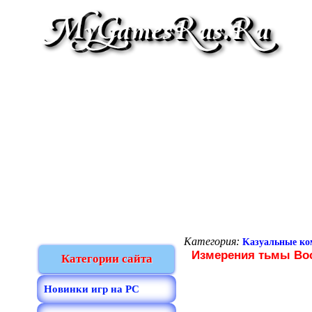
Категория:
Kазуальные к
Измерения тьмы Вос
Категории сайта
Новинки игр на PC