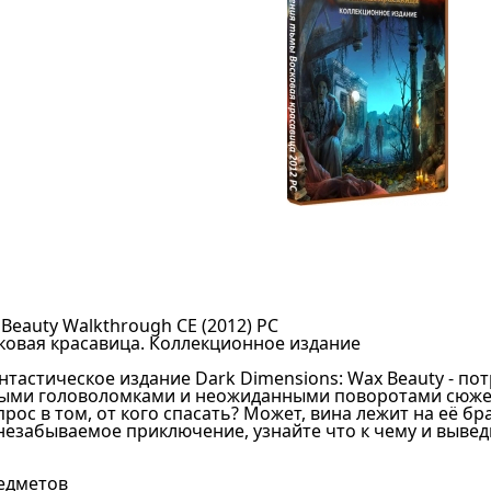
Beauty Walkthrough CE (2012) PC
ковая красавица. Коллекционное издание
нтастическое издание Dark Dimensions: Wax Beauty - п
ыми головоломками и неожиданными поворотами сюжета
прос в том, от кого спасать? Может, вина лежит на её б
незабываемое приключение, узнайте что к чему и вывед
редметов