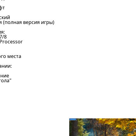
фт
ский
я (полная версия игры)
я:
7/8
 Processor
ого места
ании:
ение
тола"