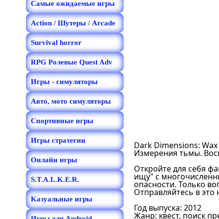
Самые ожидаемые игры
Action / Шутеры / Arcade
Survival horror
RPG Ролевые Quest Adv
Игры - симуляторы
Авто, мото симуляторы
Спортивные игры
Игры стратегии
Dark Dimensions: Wax 
Измерения тьмы. Вос
Онлайн игры
Откройте для себя фа
ищу" с многочисленн
S.T.A.L.K.E.R.
опасности. Только во
Отправляйтесь в это 
Kазуальные игры
Год выпуска: 2012
Жанр: квест, поиск п
Игры для Android