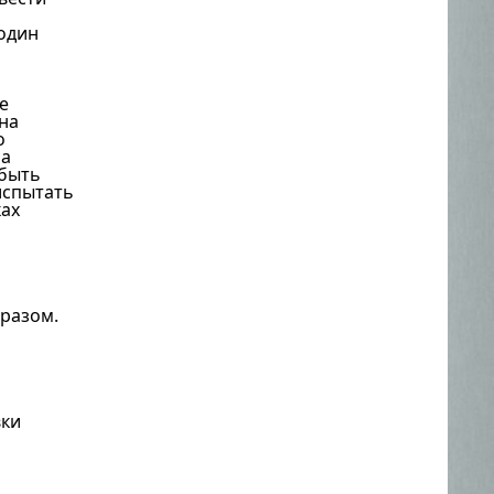
 один
е
на
о
ра
 быть
испытать
ках
бразом.
вки