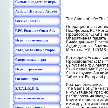
Самые ожидаемые игры
Action / Шутеры / Arcade
The Game of Life: The O
Survival horror
Операционная система: 
Платформа: PC / Porta
RPG Ролевые Quest Adv
Процессор: 1.3 Ghz и
Оперативная память:
Игры - симуляторы
Видео данные: DirectX
Аудио данные: Звуково
Места на ЖД: 140 MB
Авто, мото симуляторы
Категория: Arcade, Ca
Спортивные игры
Производитель: Marm
Выпустил игру: Marma
Язык перевода: Русск
Игры стратегии
Язык озвучки: Англий
Таблетка: Plaug and pl
Онлайн игры
Краткое описание:
The Game of Life - на
S.T.A.L.K.E.R.
и мультяшной графико
расположения звезд и
Kазуальные игры
Крутите волчок и дви
имитирует жизненный 
когда вам придется в
Игры для Android