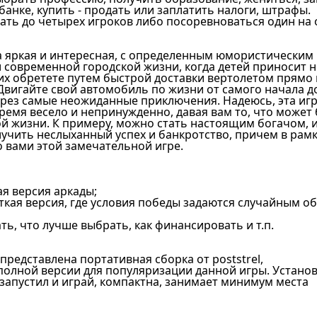
 банке, купить - продать или заплатить налоги, штрафы.
вать до четырех игроков либо посоревноваться один на
гра яркая и интересная, с определенным юмористическим
 современной городской жизни, когда детей приносит н
 их обретете путем быстрой доставки вертолетом прямо 
Двигайте свой автомобиль по жизни от самого начала д
ерез самые неожиданные приключения. Надеюсь, эта иг
ремя весело и непринужденно, давая вам то, что может
ой жизни. К примеру, можно стать настоящим богачом, 
лучить неслыханный успех и банкротство, причем в рам
 вами этой замечательной игре.
я версия аркады;
ткая версия, где условия победы задаются случайным о
ать, что лучше выбрать, как финансировать и т.п.
представлена портативная сборка от poststrel,
полной версии для популяризации данной игры. Устано
: запустил и играй, компактна, занимает минимум места