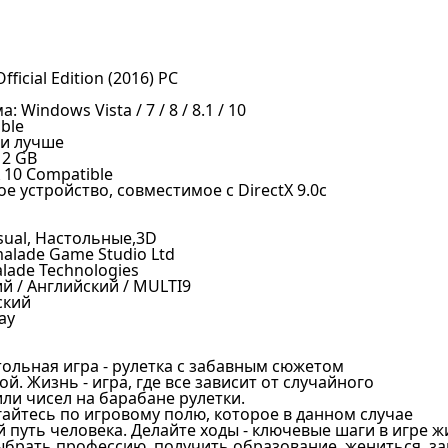
fficial Edition (2016) PC
Windows Vista / 7 / 8 / 8.1 / 10
ble
ли лучше
 2 GB
 10 Compatible
е устройство, совместимое с DirectX 9.0с
sual, Настольные,3D
alade Game Studio Ltd
lade Technologies
ий / Английский / MULTI9
ский
ay
стольная игра - рулетка с забавным сюжетом
й. Жизнь - игра, где все зависит от случайного
ли чисел на барабане рулетки.
гайтесь по игровому полю, которое в данном случае
путь человека. Делайте ходы - ключевые шаги в игре ж
ыбрать профессию, получить образование, жениться, за