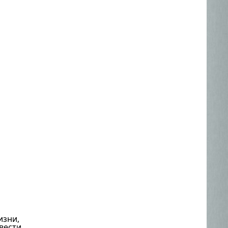
изни,
вести