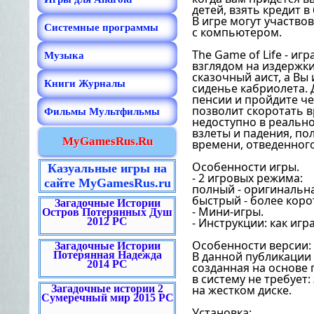
детей, взять кредит в
В игре могут участво
Системные программы
с компьютером.
The Game of Life - и
Музыка
взглядом на издержки
сказочный аист, а Вы
Книги Журналы
сиденье кабриолета. 
пенсии и пройдите ч
позволит скоротать в
Фильмы Мультфильмы
недоступно в реальн
взлеты и падения, по
MyGamesRus.Ru
времени, отведенного
Особенности игры.
Казуальные игры на
- 2 игровых режима:
сайте MyGamesRus.ru
полный - оригинальна
быстрый - более коро
Загадочные Истории
- Мини-игры.
Остров Потерянных Душ
2012 PC
- Инструкции: как игр
Особенности версии:
Загадочные Истории
Потерянная Надежда
В данной публикации 
2014 PC
созданная на основе 
в систему не требует
Загадочные истории 2
на жестком диске.
Сумеречный мир 2015 PC
Установка: