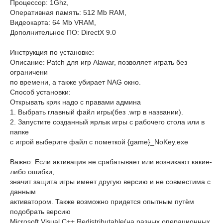
Процессор: 1Ghz,
Оперативная память: 512 Mb RAM,
Видеокарта: 64 Mb VRAM,
Дополнительное ПО: DirectX 9.0
Инструкция по установке:
Описание: Patch для игр Alawar, позволяет играть без
ограничени
по времени, а также убирает NAG окно.
Способ установки:
Открывать кряк надо с правами админа
1. Выбрать главный файл игры(без .wrp в названии).
2. Запустите созданный ярлык игры с рабочего стола или в
папке
с игрой выберите файл с пометкой {game}_NoKey.exe
Важно: Если активация не срабатывает или возникают какие-
либо ошибки,
значит защита игры имеет другую версию и не совместима с
данным
активатором. Также возможно придется опытным путём
подобрать версию
Microsoft Visual C++ Redistributable(на разных операционных