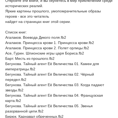
Откройте эти книги, и вы окунетесь в мир приключений среди
исторических реалий.
Яркие картины прошлого, умопомрачительные образы
героев - все это читатель
найдет на страницах книг этой серии.
Список книг:
Агалаков. Воевода Дикого поля.fb2
Агалаков. Принцесса крови 1. Принцесса крови.fb2
Агалаков. Принцесса крови 2. Полет орлицы.fb2
Асе, Гурин. Шпионские игры царя Бориса.fb2
Барт. Месть из прошлого.fb2
Бегунова. Тайный агент Её Величества 01. Камеи для
императрицы.fb2
Бегунова. Тайный агент Её Величества 02. Чёрный
передел.fb2
Бегунова. Тайный агент Её Величества 03. Когда падают
звезды.fb2
Бегунова. Тайный агент Её Величества 04. Французская
карта.fb2
Бегунова. Тайный агент Её Величества 05. Звенья
разорванной цепи.fb2
Бирюк. Карнавал обреченных.fb2