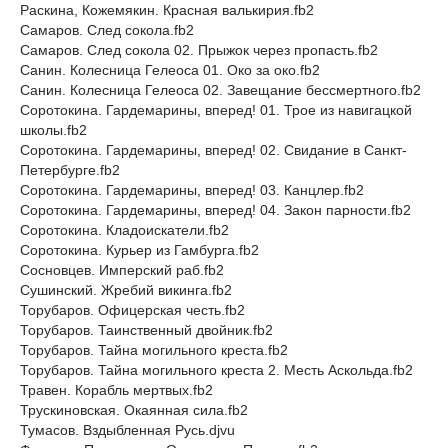
Раскина, Кожемякин. Красная валькирия.fb2
Самаров. След сокола.fb2
Самаров. След сокола 02. Прыжок через пропасть.fb2
Санин. Колесница Гелеоса 01. Око за око.fb2
Санин. Колесница Гелеоса 02. Завещание бессмертного.fb2
Соротокина. Гардемарины, вперед! 01. Трое из навигацкой
школы.fb2
Соротокина. Гардемарины, вперед! 02. Свидание в Санкт-
Петербурге.fb2
Соротокина. Гардемарины, вперед! 03. Канцлер.fb2
Соротокина. Гардемарины, вперед! 04. Закон парности.fb2
Соротокина. Кладоискатели.fb2
Соротокина. Курьер из Гамбурга.fb2
Сосновцев. Имперский раб.fb2
Сушинский. Жребий викинга.fb2
Торубаров. Офицерская честь.fb2
Торубаров. Таинственный двойник.fb2
Торубаров. Тайна могильного креста.fb2
Торубаров. Тайна могильного креста 2. Месть Аскольда.fb2
Травен. Корабль мертвых.fb2
Трускиновская. Окаянная сила.fb2
Тумасов. Вздыбленная Русь.djvu