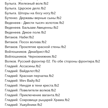
Булыга. Железный волк.fb2
Булыга. Царское дело.fb2
Булыга. Шпоры на босу ногу.fb2
Бутенко. Державы верные сыны.fb2
Веденеев - Двести тысяч золотом.fb2
Веденеев. Бальзам Авиценны.fb2
Веденеев. Дикое поле.fb2
Витаков. Набег.fb2
Витаков. Посох волхва.fb2
Витаков. Проклятие красной стены.fb2
Войлошников. Декабрист.fb2
Войлошников. Чернокнижник.fb2
Волков. Русский фронтир 02. По обе стороны фронтира.fb2
Гладкий. Ассасины.fb2
Гладкий. Вайделот.fb2
Гладкий. Красная перчатка.fb2
Гладкий. Меч Вайу.fb2
Гладкий. Ниндзя в тени креста.fb2
Гладкий. Повелители волков.fb2
Гладкий. Приключение ваганта.fb2
Гладкий. Сокровище рыцарей Храма.fb2
Гладкий. Ушкуйники.fb2