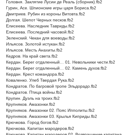
Головня. Заклятие Лусии де Реаль (сборник).fb2
Гурин, Асе. Шпионские игры царя Бориса.fb2
Дмитриев. Рубин из короны Витовта.fb2
Долгая. Шепот Черных песков.fb2
Елисеева. Наследник Тавриды.fb2
Елисеева. Последний часовой.fb2
Зеленский. Чекан для воеводы.fb2
Ильясов. Золотой истукан.fb2
Ильясов. Месть Анахиты.fb2
Кедров. На край света.fb2
Кердан. Берег отдаленный… 01. Невольники чести.fb2
Кердан. Берег отдаленный… 02. Камень духов.fb2
Кердан. Крест командора.fb2
Коваленко. Улеб Твердая Рука.fb2
Кондратов. По багровой тропе Эльдорадо.fb2
Кондратов. Птица войны.fb2
Крупин. Дуэль на троих.fb2
Крупняков. Амазонки.fb2
Крупняков. Амазонки 02. Пояс Ипполиты.fb2
Крупняков. Амазонки 03. Крылья Киприды.fb2
Крючкова. Город богов.fb2
Крючкова. Капитан мародеров.fb2
Крючкова. Капитан мародеров 02. Возвращение капитана