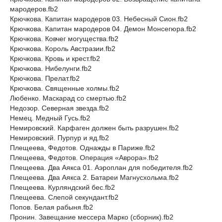
мародеров.fb2
Крючкова. Капитан мародеров 03. Небесный Сион.fb2
Крючкова. Капитан мародеров 04. Демон Монсегюра.fb2
Крючкова. Ковчег могущества.fb2
Крючкова. Король Австразии.fb2
Крючкова. Кровь и крест.fb2
Крючкова. Нибелунги.fb2
Крючкова. Прелат.fb2
Крючкова. Священные холмы.fb2
Любенко. Маскарад со смертью.fb2
Недозор. Северная звезда.fb2
Немец. Медный Гусь.fb2
Немировский. Карфаген должен быть разрушен.fb2
Немировский. Пурпур и яд.fb2
Плещеева, Федотов. Однажды в Париже.fb2
Плещеева, Федотов. Операция «Аврора».fb2
Плещеева. Два Аякса 01. Аэроплан для победителя.fb2
Плещеева. Два Аякса 2. Батареи Магнусхольма.fb2
Плещеева. Курляндский бес.fb2
Плещеева. Слепой секундант.fb2
Попов. Белая рабыня.fb2
Пронин. Завещание мессера Марко (сборник).fb2