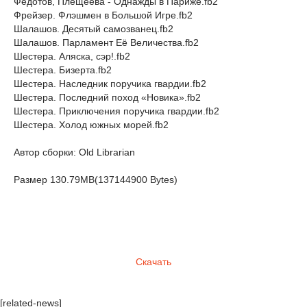
Федотов, Плещеева - Однажды в Париже.fb2
Фрейзер. Флэшмен в Большой Игре.fb2
Шалашов. Десятый самозванец.fb2
Шалашов. Парламент Её Величества.fb2
Шестера. Аляска, сэр!.fb2
Шестера. Бизерта.fb2
Шестера. Наследник поручика гвардии.fb2
Шестера. Последний поход «Новика».fb2
Шестера. Приключения поручика гвардии.fb2
Шестера. Холод южных морей.fb2
Автор сборки: Old Librarian
Размер 130.79MB(137144900 Bytes)
Скачать
[related-news]