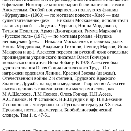
Скачать роман Драчуны в rar архиве формат .doc .html .rtf .txt