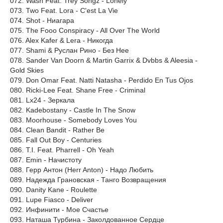
072. Wash Feat. Trey Songz - Lonely
073. Two Feat. Lora - C'est La Vie
074. Shot - Ниагара
075. The Fooo Conspiracy - All Over The World
076. Alex Kafer & Lera - Никогда
077. Shami & Руслан Рино - Без Нее
078. Sander Van Doorn & Martin Garrix & Dvbbs & Aleesia -
Gold Skies
079. Don Omar Feat. Natti Natasha - Perdido En Tus Ojos
080. Ricki-Lee Feat. Shane Free - Criminal
081. Lx24 - Зеркала
082. Kadebostany - Castle In The Snow
083. Moorhouse - Somebody Loves You
084. Clean Bandit - Rather Be
085. Fall Out Boy - Centuries
086. T.I. Feat. Pharrell - Oh Yeah
087. Emin - Начистоту
088. Герр Антон (Herr Anton) - Надо Любить
089. Надежда Грановская - Танго Возвращения
090. Danity Kane - Roulette
091. Lupe Fiasco - Deliver
092. Инфинити - Мое Счастье
093. Наташа Турбина - Заколдованное Сердце