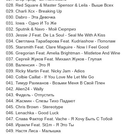
028. Red Square & Master Spensor & Leila - Выше Всех
029. Charli Xcx - Breaking Up
030. Dabro - Эта Девочка
031. Iowa - Одно И То Же
032. Sputnik & Navo - Мой Сюрприз
033. Jessie J Feat. De La Soul - Seal Me With A Kiss
034. Светлана Тарабарова Feat. Kudriashow - Пополам
035. Starsmith Feat. Clare Maguire - Now I Feel Good
036. Gregorian Feat. Amelia Brightman - Mistletoe And Wine
037. Сергей Жуков Feat. Михаил Жуков - Глупая
038. Валенсия - Это Я
039. Ricky Martin Feat. Nicky Jam - Adios
040. Colbie Caillat - If You Love Me Let Me Go
041. Тимур Рахманов - Возьми Меня В Свой Плен
042. Alien24 - Wally
043. Фидель - Отпустить
044. Жасмин - Слезы Тихо Падают
045. Chris Brown - Stereotype
046. Lenachka - Good Luck
047. Слава Фактор Feat. Vache - Я Хочу Быть С Тобой
048. Иракли Feat. St1m - Я Это Ты
049. Настя Лиса - Малышка