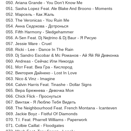
050. Ariana Grande - You Don't Know Me
051. Sasha Lopez Feat. Ale Blake And Broono - Moments
052. Марсель - Как Жаль
053. The Veronicas - You Ruin Me
054. Анна Седокова - Дотронься
055. Fifth Harmony - Sledgehammer
056. A-Sen Feat. Dj Nejtrino & Dj Baur - Я Рисую
057. Jessie Ware - Cruel
058. Ricki - Lee - Dance In The Rain
059. Dj Sandro Escobar & Mc Романов - Ай Яй Яй Девчонка
060. Andreas - Сейчас Или Никогда
061. Мот Feat. Виа Гра - Кислород
062. Виктория Дайнеко - Lost In Love
063. Nico & Vinz - Imagine
064. Calvin Harris Feat. Tinashe - Dollar Signs
065. Вера Брежнева - Девочка Моя
066. Chick Flick - Проснуться
067. Винтаж - Я Люблю Тебя Видеть
068. The Neighbourhood Feat. French Montana - Icanteven
069. Jackie Boyz - Fistful Of Diamonds
070. T.I. Feat. Pharrell Williams - Paperwork
071. Colbie Caillat - Floodgates