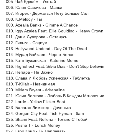
005. Чай Вдвоём - Улетай
006. Юлия Савичева - Маяки
007. Игорек - Держаться Нету Больше Сил
008. K.Melody - Ты
009. Azealia Banks - Gimme A Chance
010. Iggy Azalea Feat. Ellie Goulding - Heavy Crown
011. Даша Суворова - Останусь
012. Гильzа - Социум
013. Hollywood Undead - Day Of The Dead
014. Мурад Байкаев - Черно-Белое
015. Катя Бужинская - Katerino Mome
016. Higheffect Feat. Silvia Dias - Don't Stop Believin
017. Непара - Не Важно
018. Слава И Любовь Успенская - Таблетка
019. T-Killah - Невидимая
020. Miriam Bryant - Adrenaline
021. Юлия Волкова - Любовь В Каждом Мгновении
022. Lorde - Yellow Flicker Beat
023. Балаган Лимитед - Доченька
024. Gorgon City Feat. Tish Hyman - 6am
025. Shami Feat. Nellena - Только С Тобой
026. Pusha T - Lunch Money
027. Егор Крид - Ей Наплевать