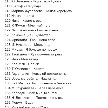
116 Ю. Антонов - Под крышей дома
117 Шериф - Не уходи
118 Марина Журавлева - Белая черемуха
119 На-на - Фаина
120 Ника - Карие глаза
121 Р. Жуков - Млечный путь
122 Ласковый май - Розовый вечер
123 Комбинация - Бухгалтер
124 Фристайл - Грош цена тебе
125 И. Николаев - Мельница
126 Мираж - Я больше не прошу
127 Твой день - Хуанхэ-желтая река
128 Фея - Мой ветер
129 Кар-Мэн - Париж
130 Т. Овсиенко - Капитан
131 Адреналин - Ковыляй потихонечку
132 Веселые ребята - Чашка чая
133 Кай Метов - Ты проснешься без меня
134 М. Журавлева - Белая черемуха
135 Колледж - Мой милый ангел
136 Н. Ветлицкая - Посмотри в глаза
137 Форум - Беда
138 Русский размер - Юаю