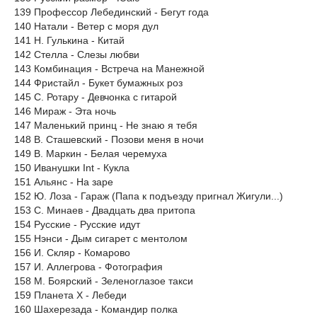
139 Профессор Лебединский - Бегут года
140 Натали - Ветер с моря дул
141 Н. Гулькина - Китай
142 Стелла - Слезы любви
143 Комбинация - Встреча на Манежной
144 Фристайл - Букет бумажных роз
145 С. Ротару - Девчонка с гитарой
146 Мираж - Эта ночь
147 Маленький принц - Не знаю я тебя
148 В. Сташевский - Позови меня в ночи
149 В. Маркин - Белая черемуха
150 Иванушки Int - Кукла
151 Альянс - На заре
152 Ю. Лоза - Гараж (Папа к подъезду пригнал Жигули...)
153 С. Минаев - Двадцать два притопа
154 Русские - Русские идут
155 Нэнси - Дым сигарет с ментолом
156 И. Скляр - Комарово
157 И. Аллегрова - Фотография
158 М. Боярский - Зеленоглазое такси
159 Планета X - Лебеди
160 Шахерезада - Командир полка