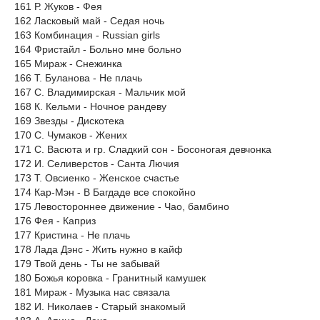
161 Р. Жуков - Фея
162 Ласковый май - Седая ночь
163 Комбинация - Russian girls
164 Фристайл - Больно мне больно
165 Мираж - Снежинка
166 Т. Буланова - Не плачь
167 С. Владимирская - Мальчик мой
168 К. Кельми - Ночное рандеву
169 Звезды - Дискотека
170 С. Чумаков - Жених
171 С. Васюта и гр. Сладкий сон - Босоногая девчонка
172 И. Селиверстов - Санта Лючия
173 Т. Овсиенко - Женское счастье
174 Кар-Мэн - В Багдаде все спокойно
175 Левостороннее движение - Чао, бамбино
176 Фея - Каприз
177 Кристина - Не плачь
178 Лада Дэнс - Жить нужно в кайф
179 Твой день - Ты не забывай
180 Божья коровка - Гранитный камушек
181 Мираж - Музыка нас связала
182 И. Николаев - Старый знакомый