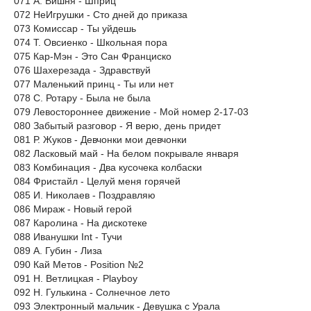
071 А. Вишня - Шприц
072 НеИгрушки - Сто дней до приказа
073 Комиссар - Ты уйдешь
074 Т. Овсиенко - Школьная пора
075 Кар-Мэн - Это Сан Франциско
076 Шахерезада - Здравствуй
077 Маленький принц - Ты или нет
078 С. Ротару - Была не была
079 Левостороннее движение - Мой номер 2-17-03
080 Забытый разговор - Я верю, день придет
081 Р. Жуков - Девчонки мои девчонки
082 Ласковый май - На белом покрывале января
083 Комбинация - Два кусочека колбаски
084 Фристайл - Целуй меня горячей
085 И. Николаев - Поздравляю
086 Мираж - Новый герой
087 Каролина - На дискотеке
088 Иванушки Int - Тучи
089 А. Губин - Лиза
090 Кай Метов - Position №2
091 Н. Ветлицкая - Playboy
092 Н. Гулькина - Солнечное лето
093 Электронный мальчик - Девушка с Урала