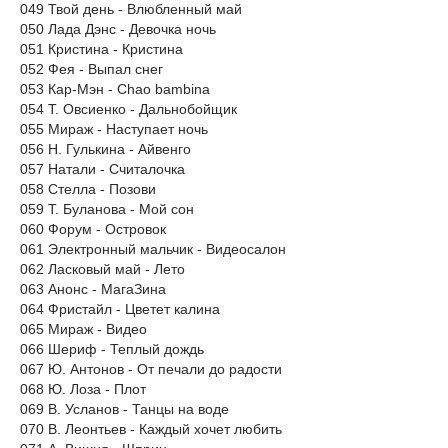
049 Твой день - Влюбленный май
050 Лада Дэнс - Девочка ночь
051 Кристина - Кристина
052 Фея - Выпал снег
053 Кар-Мэн - Chao bambina
054 Т. Овсиенко - Дальнобойщик
055 Мираж - Наступает ночь
056 Н. Гулькина - Айвенго
057 Натали - Считалочка
058 Стелла - Позови
059 Т. Буланова - Мой сон
060 Форум - Островок
061 Электронный мальчик - Видеосалон
062 Ласковый май - Лето
063 Анонс - МагаЗина
064 Фристайл - Цветет калина
065 Мираж - Видео
066 Шериф - Теплый дождь
067 Ю. Антонов - От печали до радости
068 Ю. Лоза - Плот
069 В. Усланов - Танцы на воде
070 В. Леонтьев - Каждый хочет любить