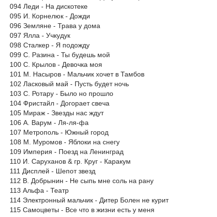
094 Леди - На дискотеке
095 И. Корнелюк - Дожди
096 Земляне - Трава у дома
097 Ялла - Учкудук
098 Сталкер - Я подожду
099 С. Разина - Ты будешь мой
100 С. Крылов - Девочка моя
101 М. Насыров - Мальчик хочет в Тамбов
102 Ласковый май - Пусть будет ночь
103 С. Ротару - Было но прошло
104 Фристайл - Догорает свеча
105 Мираж - Звезды нас ждут
106 А. Варум - Ля-ля-фа
107 Метрополь - Южный город
108 М. Муромов - Яблоки на снегу
109 Империя - Поезд на Ленинград
110 И. Саруханов & гр. Круг - Каракум
111 Дисплей - Шепот звезд
112 В. Добрынин - Не сыпь мне соль на рану
113 Альфа - Театр
114 Электронный мальчик - Дитер Болен не курит
115 Самоцветы - Все что в жизни есть у меня