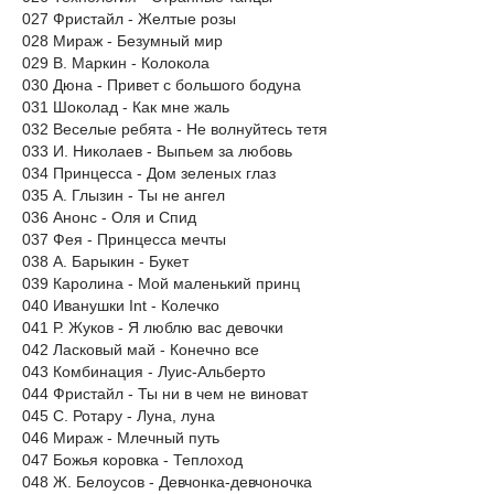
027 Фристайл - Желтые розы
028 Мираж - Безумный мир
029 В. Маркин - Колокола
030 Дюна - Привет с большого бодуна
031 Шоколад - Как мне жаль
032 Веселые ребята - Не волнуйтесь тетя
033 И. Николаев - Выпьем за любовь
034 Принцесса - Дом зеленых глаз
035 А. Глызин - Ты не ангел
036 Анонс - Оля и Спид
037 Фея - Принцесса мечты
038 А. Барыкин - Букет
039 Каролина - Мой маленький принц
040 Иванушки Int - Колечко
041 Р. Жуков - Я люблю вас девочки
042 Ласковый май - Конечно все
043 Комбинация - Луис-Альберто
044 Фристайл - Ты ни в чем не виноват
045 С. Ротару - Луна, луна
046 Мираж - Млечный путь
047 Божья коровка - Теплоход
048 Ж. Белоусов - Девчонка-девчоночка