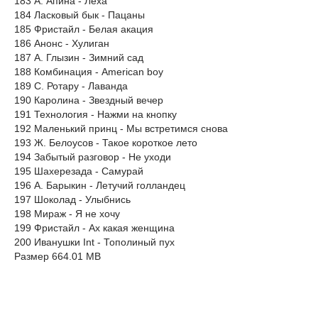
183 А. Апина - Леха
184 Ласковый бык - Пацаны
185 Фристайл - Белая акация
186 Анонс - Хулиган
187 А. Глызин - Зимний сад
188 Комбинация - American boy
189 С. Ротару - Лаванда
190 Каролина - Звездный вечер
191 Технология - Нажми на кнопку
192 Маленький принц - Мы встретимся снова
193 Ж. Белоусов - Такое короткое лето
194 Забытый разговор - Не уходи
195 Шахерезада - Самурай
196 А. Барыкин - Летучий голландец
197 Шоколад - Улыбнись
198 Мираж - Я не хочу
199 Фристайл - Ах какая женщина
200 Иванушки Int - Тополиный пух
Размер 664.01 MB