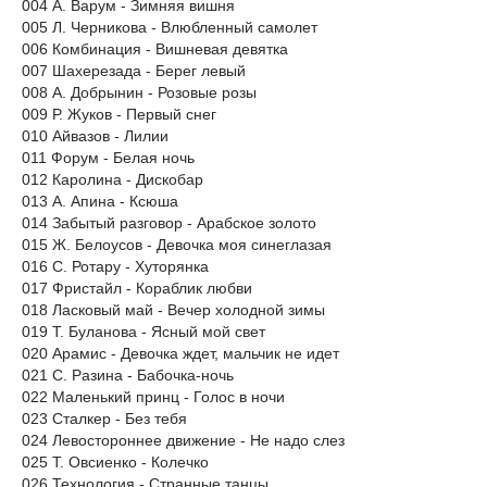
004 А. Варум - Зимняя вишня
005 Л. Черникова - Влюбленный самолет
006 Комбинация - Вишневая девятка
007 Шахерезада - Берег левый
008 А. Добрынин - Розовые розы
009 Р. Жуков - Первый снег
010 Айвазов - Лилии
011 Форум - Белая ночь
012 Каролина - Дискобар
013 А. Апина - Ксюша
014 Забытый разговор - Арабское золото
015 Ж. Белоусов - Девочка моя синеглазая
016 С. Ротару - Хуторянка
017 Фристайл - Кораблик любви
018 Ласковый май - Вечер холодной зимы
019 Т. Буланова - Ясный мой свет
020 Арамис - Девочка ждет, мальчик не идет
021 С. Разина - Бабочка-ночь
022 Маленький принц - Голос в ночи
023 Сталкер - Без тебя
024 Левостороннее движение - Не надо слез
025 Т. Овсиенко - Колечко
026 Технология - Странные танцы