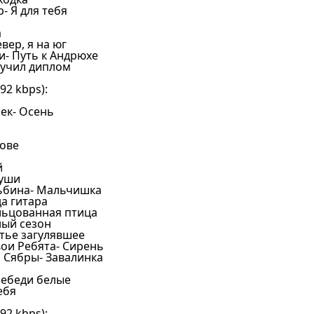
- Я для тебя
а
евер, я на юг
и- Путь к Андрюхе
лучил диплом
2 kbps):
сек- Осень
лове
й
души
льбина- Мальчишка
да гитара
льцованная птица
ный сезон
стье загулявшее
вои Ребята- Сирень
и Сябры- Завалинка
Лебеди белые
ебя
2 kbps):