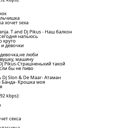
нок
мальчишка
ка хочет sexa
Tanja. T and Dj Pikus - Наш балкон
 сегодня напьюсь
о круто
и и девочки
й,девочка,не люби
девушку, машину
 Dj Pikus-Страшненький такой
сли бы не пиво
 Dj Slon & De Maar- Атаман
р Банда- Крошка моя
я
2 kbps):
а
и
чет секса
икласница