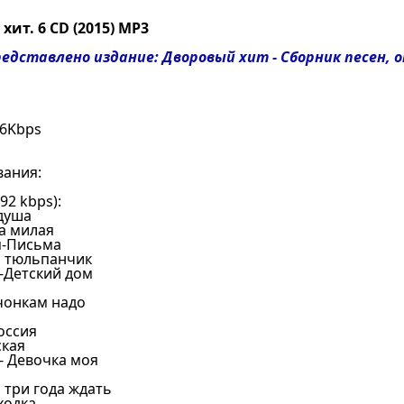
ит. 6 CD (2015) MP3
дставлено издание: Дворовый хит - Сборник песен, 
56Kbps
вания:
2 kbps):
 душа
а милая
я-Письма
й тюльпанчик
и-Детский дом
чонкам надо
оссия
ская
н- Девочка моя
 три года ждать
ходка