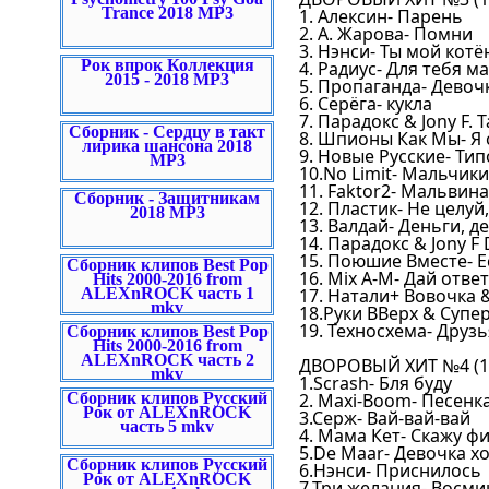
Trance 2018 MP3
1. Алексин- Парень
2. А. Жарова- Помни
3. Нэнси- Ты мой котё
Рок впрок Коллекция
4. Радиус- Для тебя 
2015 - 2018 MP3
5. Пропаганда- Девоч
6. Серёга- кукла
7. Парадокс & Jony F. 
Сборник - Сердцу в такт
8. Шпионы Как Мы- Я
лирика шансона 2018
9. Новые Русские- Тип
MP3
10.No Limit- Мальчик
11. Faktor2- Мальвина
Сборник - Защитникам
12. Пластик- Не целу
2018 MP3
13. Валдай- Деньги, 
14. Парадокс & Jony F
15. Поюшие Вместе- Е
Сборник клипов Best Pop
16. Mix A-M- Дай ответ
Hits 2000-2016 from
ALEXnROCK часть 1
17. Натали+ Вовочка &
mkv
18.Руки ВВерх & Супе
19. Техносхема- Друзь
Сборник клипов Best Pop
Hits 2000-2016 from
ALEXnROCK часть 2
ДВОРОВЫЙ ХИТ №4 (19
mkv
1.Scrash- Бля буду
Сборник клипов Русский
2. Maxi-Boom- Песенк
Рок от ALEXnROCK
3.Серж- Вай-вай-вай
часть 5 mkv
4. Мама Кет- Скажу ф
5.De Maar- Девочка хо
Сборник клипов Русский
6.Нэнси- Приснилось
Рок от ALEXnROCK
7.Три желания- Восм