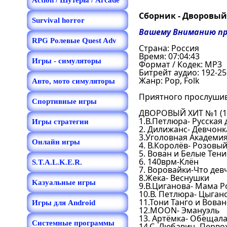
Action / Шутеры / Arcade
Сборник - Дворовый х
Survival horror
Вашему Вниманию пре
RPG Ролевые Quest Adv
Страна: Россия
Время: 07:04:43
Игры - симуляторы
Формат / Кодек: MP3
Битрейт аудио: 192-2
Жанр: Pop, Folk
Авто, мото симуляторы
Приятного прослуши
Спортивные игры
ДВОРОВЫЙ ХИТ №1 (19
1.В.Петлюра- Русская
Игры стратегии
2. Дилижанс- Девчонк
3.Уголовная Академи
Онлайн игры
4. В.Королёв- Розовы
5. Вован и Белые Тен
6. 140врм-Клён
S.T.A.L.K.E.R.
7. Воровайки-Что дев
8.Жека- Веснушки
Kазуальные игры
9.В.Циганова- Мама Р
10.В. Петлюра- Цыган
11.Тони Танго и Вова
Игры для Android
12.МOON- Эмануэль
13. Артёмка- Обещала
Системные программы
14.С. Любавин- Перво