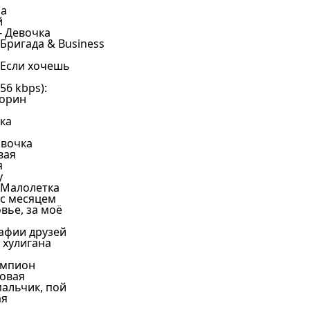
ла
й
 - Девочка
- Бригада & Business
- Если хочешь
6 kbps):
Зорин
ька
нвочка
вая
я
у
- Малолетка
а с месяцем
овье, за моё
рафии друзей
е хулигана
Чемпион
ровая
мальчик, пой
ая