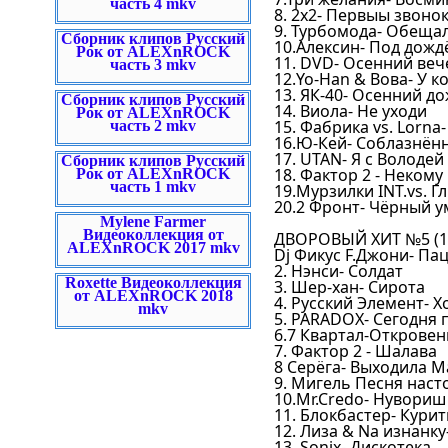
часть 4 mkv
8. 2х2- Первыы звоно
9. Турбомода- Обеща
Сборник клипов Русский
10.Алексин- Под дожд
Рок от ALEXnROCK
11. DVD- Осенний веч
часть 3 mkv
12.Yo-Han & Вова- У к
13. ЯК-40- Осенний д
Сборник клипов Русский
14. Виола- Не уходи
Рок от ALEXnROCK
15. Фабрика vs. Lorna-
часть 2 mkv
16.Ю-Кей- Соблазнён
17. UTAN- Я с Володей
Сборник клипов Русский
18. Фактор 2 - Некому
Рок от ALEXnROCK
часть 1 mkv
19.Мурзилки INT.vs. Г
20.2 Фронт- Чёрный у
Mylene Farmer
Видеоколлекция от
ДВОРОВЫЙ ХИТ №5 (19
ALEXnROCK 2017 mkv
Dj Фикус F.Джони- Па
2. Нэнси- Солдат
Roxette Видеоколлекция
3. Шер-хан- Сирота
от ALEXnROCK 2018
4. Русский Элемент- 
mkv
5. PARADOX- Сегодня 
6.7 Квартал-Откровен
7. Фактор 2 - Шалава
8 Серёга- Выходила 
9. Мигель Песня наст
10.Mr.Credo- Нувориш
11. Блокбастер- Курит
12. Лиза & Na изнанк
13. Sonix- Дискотека