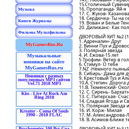
15.Столичный Сувенир
16. Пропаганда- Яй-я
Музыка
17. С. Жуков- Казанов
18. Сердючка- Ты на с
Книги Журналы
19. Вован и Белые Тен
20. Дилижанс- Как по
Фильмы Мультфильмы
ДВОРОВЫЙ ХИТ №2 (19
1. Адреналин- Друг
MyGamesRus.Ru
2. Винни Пух и Дрово
3. Полярная звезда
4. И. Ежова-15 лет
Музыкальные
5 Трофим- Ветер в го
новинки на сайте
6. Стимул- О тебе
MyGamesRus.ru
7.NZ -Немного пьяны
8. Сибирь- Дама для 
Новинки с разных
9. Крестовый Туз и А
популярных MP3 сайтов
10.А. Степин- Дорога 
Ver.71 2018 MP3
11.В. Тюменский- Око
12. С. Сирень- Бархат
Kiss - Live At Rock Am
13. С. Питерская- Сча
Ring 2010
14. Сладкая Ягода и С
15. Полярная Звезда 
16. И. Корж- Милая
Kreator - Coma Of Souls
17. М. Александрова-
1990 - 2018 FLAC
18. В. Асимов-Ближе т
ДВОРОВЫЙ ХИТ №3 (19
Psychometry 100 Psy Goa