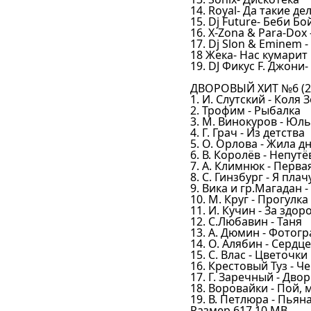
14. Royal- Да такие де
15. Dj Future- Беби Бо
16. X-Zona & Para-Dox
17. Dj Slon & Eminem 
18 Жека- Нас кумарит
19. DJ Фикус F. Джони
ДВОРОВЫЙ ХИТ №6 (25
1. И. Слутский - Коля 
2. Трофим - Рыбалка
3. М. Винокуров - Юл
4. Г. Грач - Из детства
5. О. Орлова - Жила д
6. В. Королёв - Непутё
7. А. Климнюк - Перва
8. С. Гинзбург - Я плач
9. Вика и гр.Магадан 
10. М. Круг - Прогулк
11. И. Кучин - За здор
12. С.Любавин - Таня
13. А. Дюмин - Фотог
14. О. Алябин - Сердц
15. С. Влас - Цветочки
16. Крестовый Туз - 
17. Г. Заречный - Дво
18. Воровайки - Пой, 
19. В. Петлюра - Пьян
Размер 617.10 MB