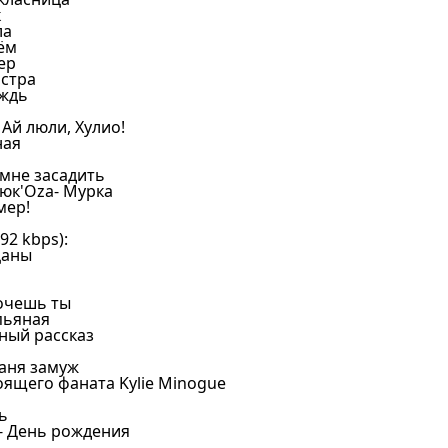
к
ла
ём
ер
остра
ождь
 Ай люли, Хулио!
ная
 мне засадить
люк'Оza- Мурка
мер!
2 kbps):
цаны
Хочешь ты
пьяная
ный рассказ
Маня замуж
оящего фаната Kylie Minogue
ь
у- День рождения