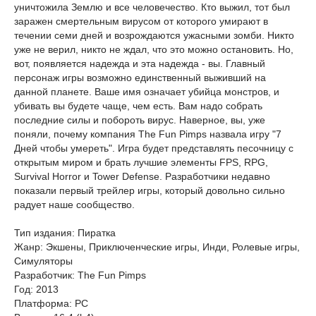
уничтожила Землю и все человечество. Кто выжил, тот был
заражен смертельным вирусом от которого умирают в
течении семи дней и возрождаются ужасными зомби. Никто
уже не верил, никто не ждал, что это можно остановить. Но,
вот, появляется надежда и эта надежда - вы. Главный
персонаж игры возможно единственный выживший на
данной планете. Ваше имя означает убийца монстров, и
убивать вы будете чаще, чем есть. Вам надо собрать
последние силы и побороть вирус. Наверное, вы, уже
поняли, почему компания The Fun Pimps назвала игру "7
Дней чтобы умереть". Игра будет представлять песочницу с
открытым миром и брать лучшие элементы FPS, RPG,
Survival Horror и Tower Defense. Разработчики недавно
показали первый трейлер игры, который довольно сильно
радует наше сообщество.
Тип издания: Пиратка
Жанр: Экшены, Приключенческие игры, Инди, Ролевые игры,
Симуляторы
Разработчик: The Fun Pimps
Год: 2013
Платформа: PC