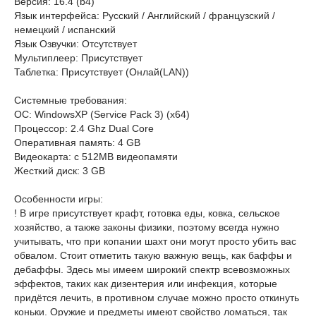
Версия: 16.4 (b4)
Язык интерфейса: Русский / Английский / французский /
немецкий / испанский
Язык Озвучки: Отсутствует
Мультиплеер: Присутствует
Таблетка: Присутствует (Онлай(LAN))
Системные требования:
OC: WindowsXP (Service Pack 3) (x64)
Процессор: 2.4 Ghz Dual Core
Оперативная память: 4 GB
Видеокарта: с 512MB видеопамяти
Жесткий диск: 3 GB
Особенности игры:
! В игре присутствует крафт, готовка еды, ковка, сельское
хозяйство, а также законы физики, поэтому всегда нужно
учитывать, что при копании шахт они могут просто убить вас
обвалом. Стоит отметить такую важную вещь, как баффы и
дебаффы. Здесь мы имеем широкий спектр всевозможных
эффектов, таких как дизентерия или инфекция, которые
придётся лечить, в противном случае можно просто откинуть
коньки. Оружие и предметы имеют свойство ломаться, так