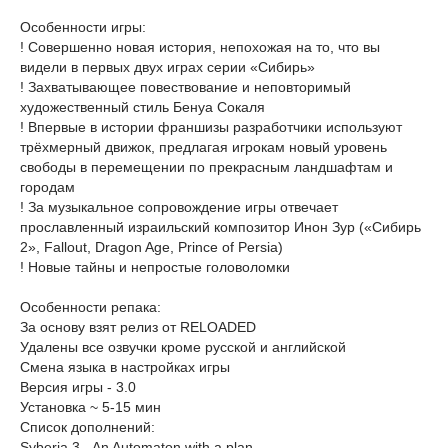
Особенности игры:
! Совершенно новая история, непохожая на то, что вы
видели в первых двух играх серии «Сибирь»
! Захватывающее повествование и неповторимый
художественный стиль Бенуа Сокаля
! Впервые в истории франшизы разработчики используют
трёхмерный движок, предлагая игрокам новый уровень
свободы в перемещении по прекрасным ландшафтам и
городам
! За музыкальное сопровождение игры отвечает
прославленный израильский композитор Инон Зур («Сибирь
2», Fallout, Dragon Age, Prince of Persia)
! Новые тайны и непростые головоломки
Особенности репака:
За основу взят релиз от RELOADED
Удалены все озвучки кроме русской и английской
Смена языка в настройках игры
Версия игры - 3.0
Установка ~ 5-15 мин
Список дополнений:
Syberia 3 - An Automaton with a plan