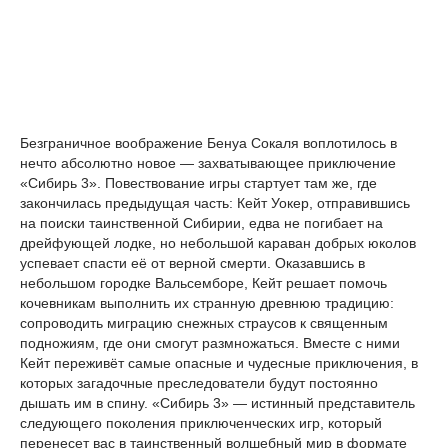
Безграничное воображение Бенуа Сокаля воплотилось в
нечто абсолютно новое — захватывающее приключение
«Сибирь 3». Повествование игры стартует там же, где
закончилась предыдущая часть: Кейт Уокер, отправившись
на поиски таинственной Сибирии, едва не погибает на
дрейфующей лодке, но небольшой караван добрых юколов
успевает спасти её от верной смерти. Оказавшись в
небольшом городке Вальсемборе, Кейт решает помочь
кочевникам выполнить их странную древнюю традицию:
сопроводить миграцию снежных страусов к священным
подножиям, где они смогут размножаться. Вместе с ними
Кейт переживёт самые опасные и чудесные приключения, в
которых загадочные преследователи будут постоянно
дышать им в спину. «Сибирь 3» — истинный представитель
следующего поколения приключенческих игр, который
перенесет вас в таинственный волшебный мир в формате