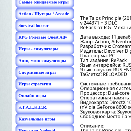
Самые ожидаемые игры
Action / Шутеры / Arcade
The Talos Principle (20
v 244371 + 3 DLC
Survival horror
RePack от R.G. Механ
Дата выхода: 11 декаб
RPG Ролевые Quest Adv
Жанр: Action, Adventur
Разработчик: Crotea
Игры - симуляторы
Издатель: Devolver Dig
Платформа: РС
Тип издания: RePack
Авто, мото симуляторы
Язык интерфейса: RU
Язык озвучки: RUS EN
Спортивные игры
Таблетка: RELOADED
Системные требовани
Игры стратегии
Операционная систем
Процессор: Dual-core 
Онлайн игры
Оперативная память: 
Видеокарта: DirectX 
(nVidia GeForce 8600 s
S.T.A.L.K.E.R.
Звуковая карта: Звуко
Свободное место на ж
Kазуальные игры
Описание:
The Talos Principle -
Игры для Android