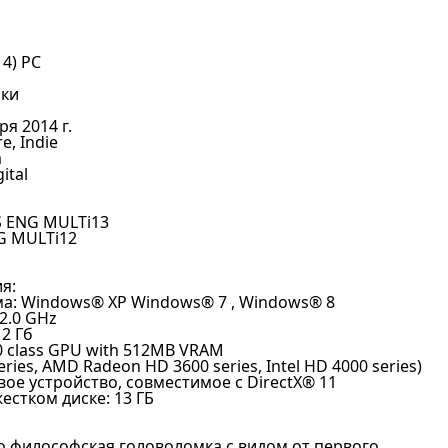
14) PC
ики
ря 2014 г.
e, Indie
m
ital
S ENG MULTi13
G MULTi12
я:
а: Windows® ХР Windows® 7 , Windows® 8
2.0 GHz
2 Гб
10 class GPU with 512MB VRAM
eries, AMD Radeon HD 3600 series, Intel HD 4000 series)
вое устройство, совместимое с DirectX® 11
естком диске: 13 ГБ
 это философская головоломка с видом от первого