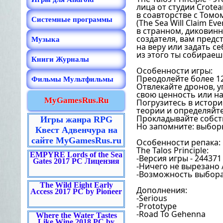
лица от студии Crote
в соавторстве с Томо
Системные программы
(The Sea Will Claim E
в странном, диковинн
создателя, вам предс
Музыка
на веру или задать с
из этого ты собираеш
Книги Журналы
Особенности игры:
Преодолейте более 1
Фильмы Мультфильмы
Отвлекайте дронов, 
свою ценность или на
MyGamesRus.Ru
Погрузитесь в истори
теории и определяйт
Прокладывайте собст
Игры жанра RPG
Но запомните: выборы
Квест Адвенчура на
сайте MyGamesRus.ru
Особенности репака:
The Talos Principle:
EMPYRE Lords of the Sea
-Версия игры - 244371
Gates 2017 PC Лицензия
-Ничего не вырезано
-Возможность выбора 
The Wild Eight Early
Дополнения:
Access 2017 PC by Pioneer
-Serious
-Prototype
-Road To Gehenna
Where the Water Tastes
Like Wine 2018 PC by