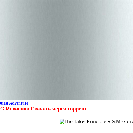
uest Adventure
R.G.Механики Скачать через торрент