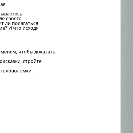
ная
азываетесь
ле своего
ит ли полагаться
ие? И что исходя
еменем, чтобы доказать
одсказки, стройте
 головоломки.