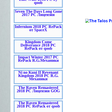
qoob
Seven The Days Long Gone
2017 PC Лицензия
Infernium 2018 PC RePack
от SpaceX
Kingdom Come
Deliverance 2018 PC
RePack от qoob
Impact Winter 2017 PC
RePack R.G.Механики
Ni no Kuni II Revenant
Kingdom 2018 PC R.G.
Механики
The Raven Remastered
2018 PC Лицензия GOG
The Raven Remastered
2018 PC RePack от qoob