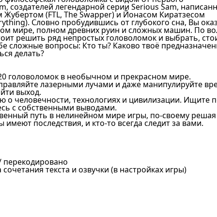
am, создателей легендарной серии Serious Sam, написан
м Жубертом (FTL, The Swapper) и Йонасом Киратзесом
verything). Словно пробудившись от глубокого сна, Вы ок
ом мире, полном древних руин и сложных машин. По во
тоит решить ряд непростых головоломок и выбрать, сто
ебе сложные вопросы: Кто ты? Каково твоё предназначен
ься делать?
20 головоломок в необычном и прекрасном мире.
управляйте лазерными лучами и даже манипулируйте вр
йти выход.
ю о человечности, технологиях и цивилизации. Ищите п
есь с собственными выводами.
венный путь в нелинейном мире игры, по-своему решая
 имеют последствия, и кто-то всегда следит за вами.
 / перекодировано
сочетания текста и озвучки (в настройках игры)