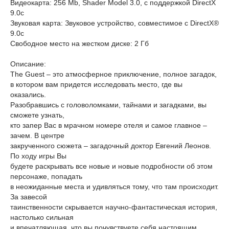
Видеокарта: 256 Mb, Shader Model 3.0, c поддержкой DirectX
9.0c
Звуковая карта: Звуковое устройство, совместимое с DirectX®
9.0с
Свободное место на жестком диске: 2 Гб
Описание:
The Guest – это атмосферное приключение, полное загадок,
в котором вам придется исследовать место, где вы
оказались.
Разобравшись с головоломками, тайнами и загадками, вы
сможете узнать,
кто запер Вас в мрачном номере отеля и самое главное –
зачем. В центре
закрученного сюжета – загадочный доктор Евгений Леонов.
По ходу игры Вы
будете раскрывать все новые и новые подробности об этом
персонаже, попадать
в неожиданные места и удивляться тому, что там происходит.
За завесой
таинственности скрывается научно-фантастическая история,
настолько сильная
и впечатляющая, что вы почувствуете себя настоящим