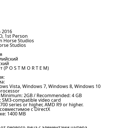
а 2016
D, 1st Person
n Horse Studios
rse Studios
я
глийский
ский
 (P O S T M O R T E M)
я:
а:
ows Vista, Windows 7, Windows 8, Windows 10
processor
 Minimum: 2GB / Recommended: 4 GB
 SM3-compatible video card
0 series or higher, AMD R9 or higher.
 совместимое с DirectX
ке: 1400 MB
 от первого лица с элементами шутера.