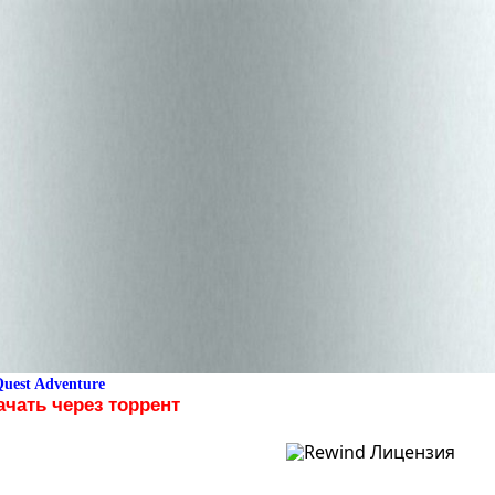
uest Adventure
чать через торрент