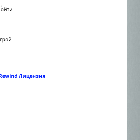
,
ройти
игрой