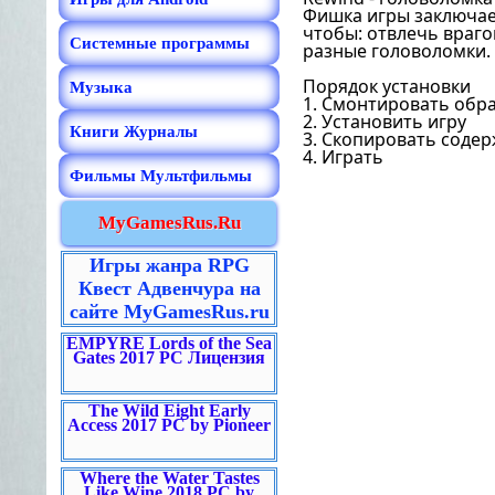
Фишка игры заключает
чтобы: отвлечь враго
Системные программы
разные головоломки.
Порядок установки
Музыка
1. Смонтировать обра
2. Установить игру
Книги Журналы
3. Скопировать содерж
4. Играть
Фильмы Мультфильмы
MyGamesRus.Ru
Игры жанра RPG
Квест Адвенчура на
сайте MyGamesRus.ru
EMPYRE Lords of the Sea
Gates 2017 PC Лицензия
The Wild Eight Early
Access 2017 PC by Pioneer
Where the Water Tastes
Like Wine 2018 PC by