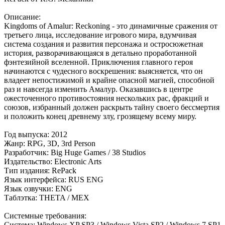
Описание:
Kingdoms of Amalur: Reckoning - это динамичные сражения от
третьего лица, исследование игрового мира, вдумчивая
система создания и развития персонажа и остросюжетная
история, разворачивающаяся в детально проработанной
фэнтезийной вселенной. Приключения главного героя
начинаются с чудесного воскрешения: выясняется, что он
владеет непостижимой и крайне опасной магией, способной
раз и навсегда изменить Амалур. Оказавшись в центре
ожесточенного противостояния нескольких рас, фракций и
союзов, избранный должен раскрыть тайну своего бессмертия
и положить конец древнему злу, грозящему всему миру.
Год выпуска: 2012
Жанр: RPG, 3D, 3rd Person
Разработчик: Big Huge Games / 38 Studios
Издательство: Electronic Arts
Тип издания: RePack
Язык интерфейса: RUS ENG
Язык озвучки: ENG
Таблэтка: THETA / MEX
Системные требования:
Система: Windows XP SP3 / Windows Vista SP2 / Windows 7 SP1