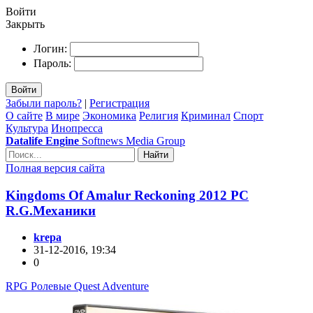
Войти
Закрыть
Логин:
Пароль:
Войти
Забыли пароль?
|
Регистрация
О сайте
В мире
Экономика
Религия
Криминал
Спорт
Культура
Инопресса
Datalife Engine
Softnews Media Group
Найти
Полная версия сайта
Kingdoms Of Amalur Reckoning 2012 PC
R.G.Механики
krepa
31-12-2016, 19:34
0
RPG Ролевые Quest Adventure