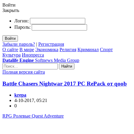
Войти
Закрыть
Логин:
Пароль:
Войти
Забыли пароль?
|
Регистрация
О сайте
В мире
Экономика
Религия
Криминал
Спорт
Культура
Инопресса
Datalife Engine
Softnews Media Group
Найти
Полная версия сайта
Battle Chasers Nightwar 2017 PC RePack от qoob
krepa
4-10-2017, 05:21
0
RPG Ролевые Quest Adventure