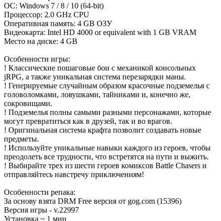
ОС: Windows 7 / 8 / 10 (64-bit)
Процессор: 2.0 GHz CPU
Оперативная память: 4 GB ОЗУ
Видеокарта: Intel HD 4000 or equivalent with 1 GB VRAM
Место на диске: 4 GB
Особенности игры:
! Классические пошаговые бои с механикой консольных
jRPG, а также уникальная система перезарядки маны.
! Генерируемые случайным образом красочные подземелья с
головоломками, ловушками, тайниками и, конечно же,
сокровищами.
! Подземелья полны самыми разными персонажами, которые
могут превратиться как в друзей, так и во врагов.
! Оригинальная система крафта позволит создавать новые
предметы.
! Используйте уникальные навыки каждого из героев, чтобы
преодолеть все трудности, что встретятся на пути и выжить.
! Выбирайте трех из шести героев комиксов Battle Chasers и
отправляйтесь навстречу приключениям!
Особенности репака:
За основу взята DRM Free версия от gog.com (15396)
Версия игры - v.22997
Установка ~ 1 мин