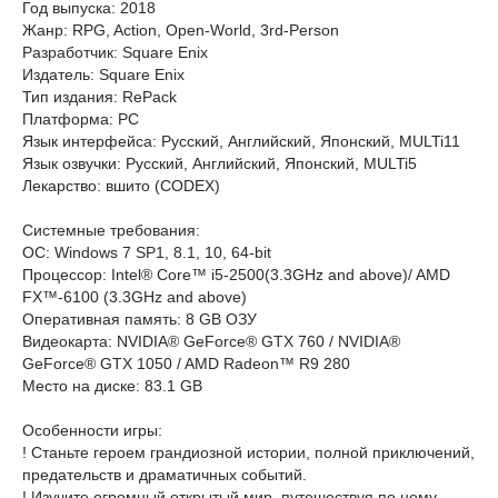
Год выпуска: 2018
Жанр: RPG, Action, Open-World, 3rd-Person
Разработчик: Square Enix
Издатель: Square Enix
Тип издания: RePack
Платформа: PC
Язык интерфейса: Русский, Английский, Японский, MULTi11
Язык озвучки: Русский, Английский, Японский, MULTi5
Лекарство: вшито (CODEX)
Cистемные требования:
ОС: Windows 7 SP1, 8.1, 10, 64-bit
Процессор: Intel® Core™ i5-2500(3.3GHz and above)/ AMD
FX™-6100 (3.3GHz and above)
Оперативная память: 8 GB ОЗУ
Видеокарта: NVIDIA® GeForce® GTX 760 / NVIDIA®
GeForce® GTX 1050 / AMD Radeon™ R9 280
Место на диске: 83.1 GB
Особенности игры:
! Станьте героем грандиозной истории, полной приключений,
предательств и драматичных событий.
! Изучите огромный открытый мир, путешествуя по нему