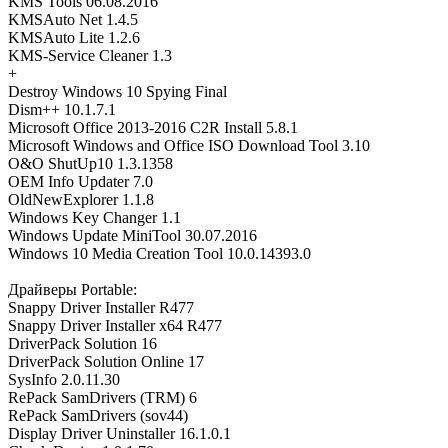
KMS Tools 06.08.2016
KMSAuto Net 1.4.5
KMSAuto Lite 1.2.6
KMS-Service Cleaner 1.3
+
Destroy Windows 10 Spying Final
Dism++ 10.1.7.1
Microsoft Office 2013-2016 C2R Install 5.8.1
Microsoft Windows and Office ISO Download Tool 3.10
O&O ShutUp10 1.3.1358
OEM Info Updater 7.0
OldNewExplorer 1.1.8
Windows Key Changer 1.1
Windows Update MiniTool 30.07.2016
Windows 10 Media Creation Tool 10.0.14393.0
Драйверы Portable:
Snappy Driver Installer R477
Snappy Driver Installer x64 R477
DriverPack Solution 16
DriverPack Solution Online 17
SysInfo 2.0.11.30
RePack SamDrivers (TRM) 6
RePack SamDrivers (sov44)
Display Driver Uninstaller 16.1.0.1