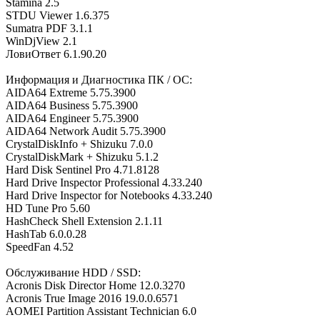
Stamina 2.5
STDU Viewer 1.6.375
Sumatra PDF 3.1.1
WinDjView 2.1
ЛовиОтвет 6.1.90.20
Информация и Диагностика ПК / ОС:
AIDA64 Extreme 5.75.3900
AIDA64 Business 5.75.3900
AIDA64 Engineer 5.75.3900
AIDA64 Network Audit 5.75.3900
CrystalDiskInfo + Shizuku 7.0.0
CrystalDiskMark + Shizuku 5.1.2
Hard Disk Sentinel Pro 4.71.8128
Hard Drive Inspector Professional 4.33.240
Hard Drive Inspector for Notebooks 4.33.240
HD Tune Pro 5.60
HashCheck Shell Extension 2.1.11
HashTab 6.0.0.28
SpeedFan 4.52
Обслуживание HDD / SSD:
Acronis Disk Director Home 12.0.3270
Acronis True Image 2016 19.0.0.6571
AOMEI Partition Assistant Technician 6.0