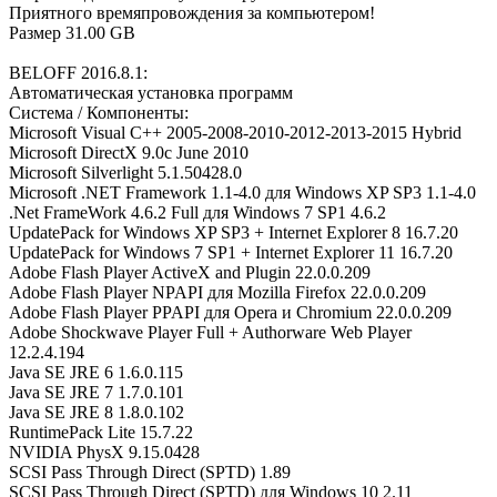
Приятного времяпровождения за компьютером!
Размер 31.00 GB
BELOFF 2016.8.1:
Автоматическая установка программ
Системa / Компоненты:
Microsoft Visual C++ 2005-2008-2010-2012-2013-2015 Hybrid
Microsoft DirectX 9.0c June 2010
Microsoft Silverlight 5.1.50428.0
Microsoft .NET Framework 1.1-4.0 для Windows XP SP3 1.1-4.0
.Net FrameWork 4.6.2 Full для Windows 7 SP1 4.6.2
UpdatePack for Windows XP SP3 + Internet Explorer 8 16.7.20
UpdatePack for Windows 7 SP1 + Internet Explorer 11 16.7.20
Adobe Flash Player ActiveX and Plugin 22.0.0.209
Adobe Flash Player NPAPI для Mozilla Firefox 22.0.0.209
Adobe Flash Player PPAPI для Opera и Chromium 22.0.0.209
Adobe Shockwave Player Full + Authorware Web Player
12.2.4.194
Java SE JRE 6 1.6.0.115
Java SE JRE 7 1.7.0.101
Java SE JRE 8 1.8.0.102
RuntimePack Lite 15.7.22
NVIDIA PhysX 9.15.0428
SCSI Pass Through Direct (SPTD) 1.89
SCSI Pass Through Direct (SPTD) для Windows 10 2.11