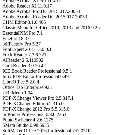
Adobe Acrobat XI Pro 11.0.17
Adobe Reader XI 11.0.17
Adobe Acrobat Pro DC 2015.017.20053
Adobe Acrobat Reader DC 2015.017.20053
CHM Editor 3.1.0.406
Classic Menu for Office 2010, 2013 and 2016 9.25
EssentialPIM Pro 7.1
FinePrint 8.37
pdfFactory Pro 5.37
FontExpert 2015 13.0.0.1
Foxit Reader 7.3.6.321
AlReader 2.5.110502
Cool Reader 3.0.56.42
ICE Book Reader Professional 9.5.1
Infix PDF Editor Professional 6.49
LibreOffice 5.2.0.4
Office Tab Enterprise 9.81
UBitMenu 1.04
PDF-XChange Viewer Pro 2.5.317.1
PDF-XChange Editor 5.5.315.0
PDF-XChange 2012 Pro 5.5.315.0
priPrinter Professional 6.3.0.2363
Punto Switcher 4.2.6.1275
SMath Studio 0.98.5935
SoftMaker Office 2016 Professional 757.0510