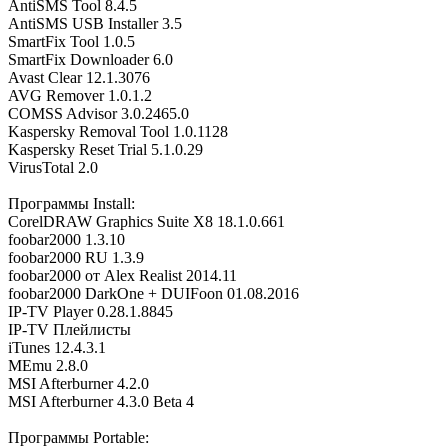
AntiSMS Tool 8.4.5
AntiSMS USB Installer 3.5
SmartFix Tool 1.0.5
SmartFix Downloader 6.0
Avast Clear 12.1.3076
AVG Remover 1.0.1.2
COMSS Advisor 3.0.2465.0
Kaspersky Removal Tool 1.0.1128
Kaspersky Reset Trial 5.1.0.29
VirusTotal 2.0
Программы Install:
CorelDRAW Graphics Suite X8 18.1.0.661
foobar2000 1.3.10
foobar2000 RU 1.3.9
foobar2000 от Alex Realist 2014.11
foobar2000 DarkOne + DUIFoon 01.08.2016
IP-TV Player 0.28.1.8845
IP-TV Плейлисты
iTunes 12.4.3.1
MEmu 2.8.0
MSI Afterburner 4.2.0
MSI Afterburner 4.3.0 Beta 4
Программы Portable: