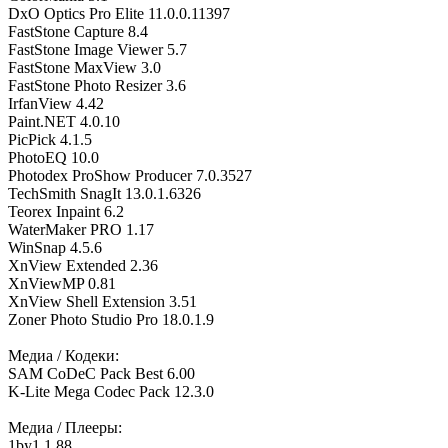
DxO Optics Pro Elite 11.0.0.11397
FastStone Capture 8.4
FastStone Image Viewer 5.7
FastStone MaxView 3.0
FastStone Photo Resizer 3.6
IrfanView 4.42
Paint.NET 4.0.10
PicPick 4.1.5
PhotoEQ 10.0
Photodex ProShow Producer 7.0.3527
TechSmith SnagIt 13.0.1.6326
Teorex Inpaint 6.2
WaterMaker PRO 1.17
WinSnap 4.5.6
XnView Extended 2.36
XnViewMP 0.81
XnView Shell Extension 3.51
Zoner Photo Studio Pro 18.0.1.9
Медиа / Кодеки:
SAM CoDeC Pack Best 6.00
K-Lite Mega Codec Pack 12.3.0
Медиа / Плееры:
1by1 1.88