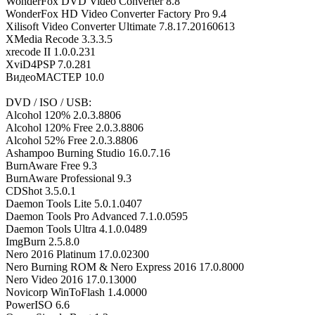
WonderFox DVD Video Converter 8.8
WonderFox HD Video Converter Factory Pro 9.4
Xilisoft Video Converter Ultimate 7.8.17.20160613
XMedia Recode 3.3.3.5
xrecode II 1.0.0.231
XviD4PSP 7.0.281
ВидеоМАСТЕР 10.0
DVD / ISO / USB:
Alcohol 120% 2.0.3.8806
Alcohol 120% Free 2.0.3.8806
Alcohol 52% Free 2.0.3.8806
Ashampoo Burning Studio 16.0.7.16
BurnAware Free 9.3
BurnAware Professional 9.3
CDShot 3.5.0.1
Daemon Tools Lite 5.0.1.0407
Daemon Tools Pro Advanced 7.1.0.0595
Daemon Tools Ultra 4.1.0.0489
ImgBurn 2.5.8.0
Nero 2016 Platinum 17.0.02300
Nero Burning ROM & Nero Express 2016 17.0.8000
Nero Video 2016 17.0.13000
Novicorp WinToFlash 1.4.0000
PowerISO 6.6