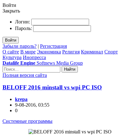
Войти
Закрыть
Логин:
Пароль:
Войти
Забыли пароль?
|
Регистрация
О сайте
В мире
Экономика
Религия
Криминал
Спорт
Культура
Инопресса
Datalife Engine
Softnews Media Group
Найти
Полная версия сайта
BELOFF 2016 minstall vs wpi PC ISO
krepa
9-08-2016, 03:55
0
Системные программы