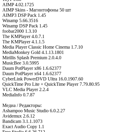
AIMP 4.02.1725
AIMP Skins - Магнитофоны 50 шт
AIMP3 DSP Pack 1.45
Winamp 5.66.3516
Winamp DSP Pack 1.45
foobar2000 1.3.10
The KMPlayer 4.0.7.1
The KMPlayer 4.1.1.5
Media Player Classic Home Cinema 1.7.10
MediaMonkey Gold 4.1.13.1801
Mirillis Splash Premium 2.0.4.0
MusicBee 3.0.5995
Daum PotPlayer x86 1.6.62377
Daum PotPlayer x64 1.6.62377
CyberLink PowerDVD Ultra 16.0.1907.60
QuickTime Pro Lite + QuickTime Player 7.79.80.95
VLC Media Player 2.2.4
MediaInfo 0.7.87
Медиа / Редакторы:
Ashampoo Music Studio 6.0.2.27
Avidemux 2.6.12
Bandicam 3.1.1.1073
Exact Audio Copy 1.1
Free Studio 6.6.26.712