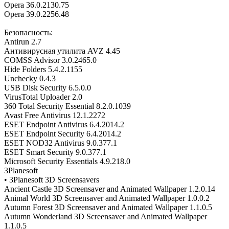
Opera 36.0.2130.75
Opera 39.0.2256.48
Безопасность:
Antirun 2.7
Антивирусная утилита AVZ 4.45
COMSS Advisor 3.0.2465.0
Hide Folders 5.4.2.1155
Unchecky 0.4.3
USB Disk Security 6.5.0.0
VirusTotal Uploader 2.0
360 Total Security Essential 8.2.0.1039
Avast Free Antivirus 12.1.2272
ESET Endpoint Antivirus 6.4.2014.2
ESET Endpoint Security 6.4.2014.2
ESET NOD32 Antivirus 9.0.377.1
ESET Smart Security 9.0.377.1
Microsoft Security Essentials 4.9.218.0
3Planesoft
• 3Planesoft 3D Screensavers
Ancient Castle 3D Screensaver and Animated Wallpaper 1.2.0.14
Animal World 3D Screensaver and Animated Wallpaper 1.0.0.2
Autumn Forest 3D Screensaver and Animated Wallpaper 1.1.0.5
Autumn Wonderland 3D Screensaver and Animated Wallpaper
1.1.0.5