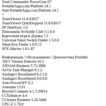
Total Commander PowerUser 67
PortableApps.com Platform 14.1
Start PortableApps.com Platform 14.1
+
TeamViewer 11.0.63017
TeamViewer QuickSupport 11.0.63017
SP TimeSync 2.4
Поисковик NoNaMe Club 3.1.6.0
Карточная игра в Дурака 7.2
Universal Silent Switch Finder 1.5.0.0
Silent Key Finder 1.0.0.12
SFX-Macros 1.0.1.87
Информация / Обслуживание / Диагностика Portable:
.NET Version Detector 16.1
AIDA64 Business 5.75.3900
AnVir Task Manager 8.1.2
Auslogics BoostSpeed 8.2.1.0
Auslogics BoostSpeed 9.0.0.0
Auto PowerOFF 6.3
Autoruns 13.61
Beyond Compare 4.1.3.20814
CCEnhancer 4.4
CCleaner Business 5.20.5668
CPU-Z 1.76.0