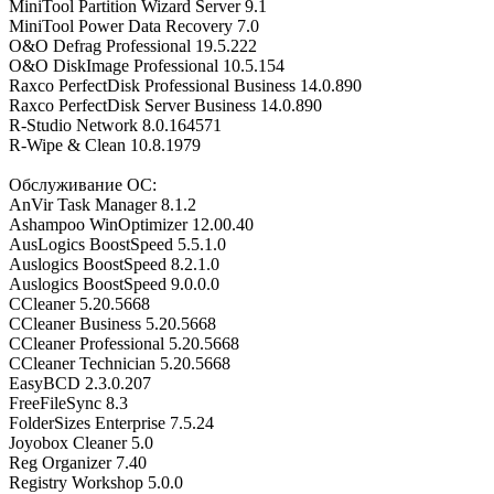
MiniTool Partition Wizard Server 9.1
MiniTool Power Data Recovery 7.0
O&O Defrag Professional 19.5.222
O&O DiskImage Professional 10.5.154
Raxco PerfectDisk Professional Business 14.0.890
Raxco PerfectDisk Server Business 14.0.890
R-Studio Network 8.0.164571
R-Wipe & Clean 10.8.1979
Обслуживание ОС:
AnVir Task Manager 8.1.2
Ashampoo WinOptimizer 12.00.40
AusLogics BoostSpeed 5.5.1.0
Auslogics BoostSpeed 8.2.1.0
Auslogics BoostSpeed 9.0.0.0
CCleaner 5.20.5668
CCleaner Business 5.20.5668
CCleaner Professional 5.20.5668
CCleaner Technician 5.20.5668
EasyBCD 2.3.0.207
FreeFileSync 8.3
FolderSizes Enterprise 7.5.24
Joyobox Cleaner 5.0
Reg Organizer 7.40
Registry Workshop 5.0.0