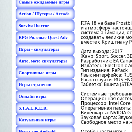
Самые ожидаемые игры
Action / Шутеры / Arcade
FIFA 18 на базе Fros
Survival horror
и атмосферу настояще
система анимации, о
создавать великие мо
RPG Ролевые Quest Adv
вместе с Криштиану Р
Игры - симуляторы
Дата выхода: 2017
Жанр: Sport, Soccer, 3
Разработчик: EA Cana
Авто, мото симуляторы
Издатель: Electronic A
Тип издания: RePack
Спортивные игры
Язык интерфейса: RU
Язык озвучки: RUS EN
Таблетка: Вшита (ST
Игры стратегии
Системные требовани
Онлайн игры
Операционная система
Процессор: Intel Core 
Оперативная память:
S.T.A.L.K.E.R.
Видеокарта: NVIDIA GT
Звуковая карта: Звуко
Kазуальные игры
Свободное место на ж
Особенности игры:
Игры для Android