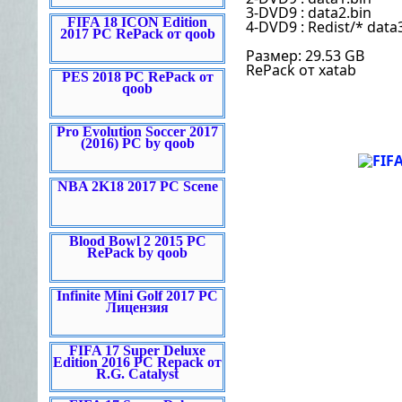
3-DVD9 : data2.bin
FIFA 18 ICON Edition
4-DVD9 : Redist/* data3
2017 PC RePack от qoob
Размер: 29.53 GB
RePack от xatab
PES 2018 PC RePack от
qoob
Pro Evolution Soccer 2017
(2016) PC by qoob
NBA 2K18 2017 PC Scene
Blood Bowl 2 2015 PC
RePack by qoob
Infinite Mini Golf 2017 PC
Лицензия
FIFA 17 Super Deluxe
Edition 2016 PC Repack от
R.G. Catalyst