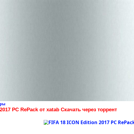
гры
 2017 PC RePack от xatab Скачать через торрент