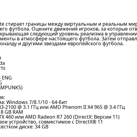
tbite стирает границы между виртуальным и реальным м
го футбола. Оцените движения игроков, за которые отве
ткрывающая следующий уровень реализма в управлении
менты в атмосфере настоящего футбола. Затем отправля
оналду и другими звездами европейского футбола.
D
da
rts
S ENG
G
EAMPUNKS)
я:
: Windows 7/8.1/10 - 64-бит
i3-2100 @ 3.1 ГГц или AMD Phenom II X4 965 @ 3.4 ГГц
 8 GB RAM
X 460 или AMD Radeon R7 260 (DirectX: Версии 11)
вое устройство, совместимое с DirectX® 11
ёстком диске: 34 GB