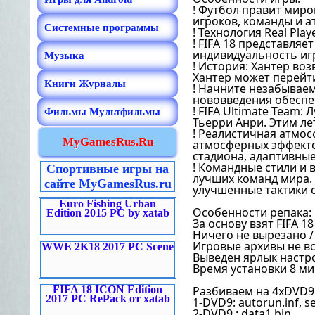
! Футбол правит миро
игроков, команды и 
Системные программы
! Технология Real Play
! FIFA 18 представля
индивидуальность иг
Музыка
! История: Хантер воз
Хантер может перейти
Книги Журналы
! Начните незабываем
нововведения обеспе
! FIFA Ultimate Team
Фильмы Мультфильмы
Тьерри Анри. Этим л
! Реалистичная атмос
MyGamesRus.Ru
атмосферных эффекто
стадиона, адаптивны
! Командные стили и 
Спортивные игры на
лучших команд мира. 
сайте MyGamesRus.ru
улучшенные тактики 
Euro Fishing Urban
Особенности репака:
Edition 2015 PC by xatab
За основу взят FIFA 18
Ничего не вырезано 
Игровые архивы не в
WWE 2K18 2017 PC Scene
Выведен ярлык настро
Время установки 8 ми
FIFA 18 ICON Edition
Разбиваем на 4xDVD9
2017 PC RePack от xatab
1-DVD9: autorun.inf, se
2-DVD9 : data1.bin