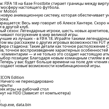
м: FIFA 18 на базе Frostbite стирает границы между ви
атмосферу настоящего футбола.
er Motion
ет новую анимационную систему, которая обеспечивает 
рока.
вращается: Весь мир говорит об Алексе Хантере. Скоро н
 в другой клуб.
ый сезон: Легендарные игроки, шесть новых архетипов,
чивают погружение в мир великой игры.
: Лучшие из лучших – в FIFA 18. Играйте такими легенда
етом мы расскажем о других игровых возможностях FUT 
фера стадиона: Такие детали как точное расположение 
в, точное воспроизведение характерных особенностей 
е комментарии — и не только это создает настоящую ат
выбор позиции: Благодаря новым командным стилям в и
Теперь у вас будет больше времени на поле для чтения
создают новые возможности комбинационной игры.
 ICON Edition
/ Ничего не перекодировано
скрыты
ек игры на рабочий стол
нут на HDD (Зависит от компьютера)
:
tup.exe, data.bin