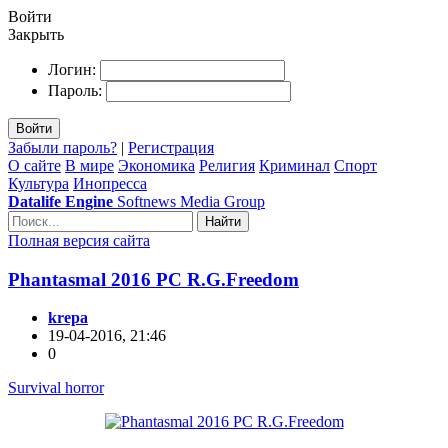
Войти
Закрыть
Логин:
Пароль:
Войти
Забыли пароль?
|
Регистрация
О сайте
В мире
Экономика
Религия
Криминал
Спорт
Культура
Инопресса
Datalife Engine
Softnews Media Group
Найти
Полная версия сайта
Phantasmal 2016 PC R.G.Freedom
krepa
19-04-2016, 21:46
0
Survival horror