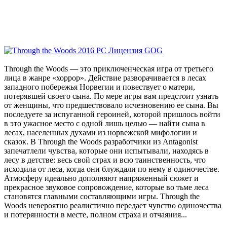
Through the Woods — это приключенческая игра от третьего
лица в жанре «хоррор». Действие разворачивается в лесах
западного побережья Норвегии и повествует о матери,
потерявшей своего сына. По мере игры вам предстоит узнать
от женщины, что предшествовало исчезновению ее сына. Вы
последуете за испуганной героиней, которой пришлось войти
в это ужасное место с одной лишь целью — найти сына в
лесах, населенных духами из норвежской мифологии и
сказок. В Through the Woods разработчики из Antagonist
запечатлели чувства, которые они испытывали, находясь в
лесу в детстве: весь свой страх и всю таинственность, что
исходила от леса, когда они блуждали по нему в одиночестве.
Атмосферу идеально дополняют напряженный сюжет и
прекрасное звуковое сопровождение, которые во тьме леса
становятся главными составляющими игры. Through the
Woods невероятно реалистично передает чувство одиночества
и потерянности в месте, полном страха и отчаяния...