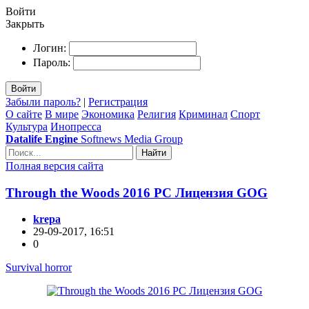
Войти
Закрыть
Логин:
Пароль:
Войти
Забыли пароль?
|
Регистрация
О сайте
В мире
Экономика
Религия
Криминал
Спорт
Культура
Инопресса
Datalife Engine
Softnews Media Group
Найти
Полная версия сайта
Through the Woods 2016 PC Лицензия GOG
krepa
29-09-2017, 16:51
0
Survival horror