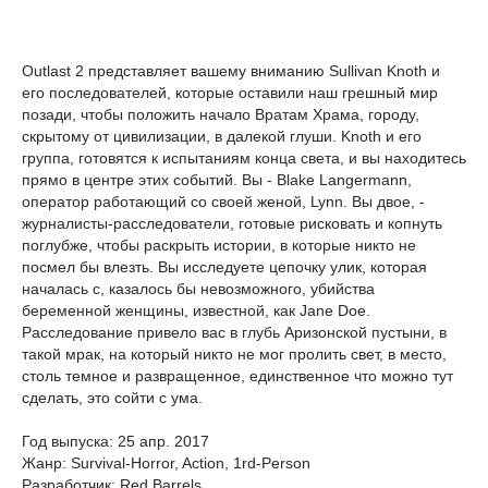
Outlast 2 представляет вашему вниманию Sullivan Knoth и
его последователей, которые оставили наш грешный мир
позади, чтобы положить начало Вратам Храма, городу,
скрытому от цивилизации, в далекой глуши. Knoth и его
группа, готовятся к испытаниям конца света, и вы находитесь
прямо в центре этих событий. Вы - Blake Langermann,
оператор работающий со своей женой, Lynn. Вы двое, -
журналисты-расследователи, готовые рисковать и копнуть
поглубже, чтобы раскрыть истории, в которые никто не
посмел бы влезть. Вы исследуете цепочку улик, которая
началась с, казалось бы невозможного, убийства
беременной женщины, известной, как Jane Doe.
Расследование привело вас в глубь Аризонской пустыни, в
такой мрак, на который никто не мог пролить свет, в место,
столь темное и развращенное, единственное что можно тут
сделать, это сойти с ума.
Год выпуска: 25 апр. 2017
Жанр: Survival-Horror, Action, 1rd-Person
Разработчик: Red Barrels