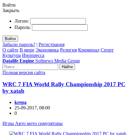
Войти
Закрыть
Логин:
Пароль:
Войти
Забыли пароль?
|
Регистрация
О сайте
В мире
Экономика
Религия
Криминал
Спорт
Культура
Инопресса
Datalife Engine
Softnews Media Group
Найти
Полная версия сайта
WRC 7 FIA World Rally Championship 2017 PC
by xatab
krepa
25-09-2017, 08:00
0
Игры Авто мото симуляторы