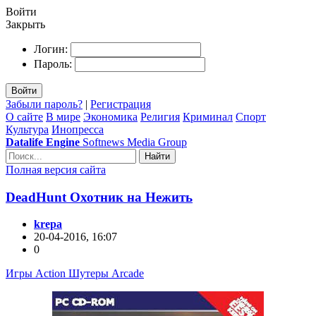
Войти
Закрыть
Логин:
Пароль:
Войти
Забыли пароль?
|
Регистрация
О сайте
В мире
Экономика
Религия
Криминал
Спорт
Культура
Инопресса
Datalife Engine
Softnews Media Group
Найти
Полная версия сайта
DeadHunt Охотник на Нежить
krepa
20-04-2016, 16:07
0
Игры Action Шутеры Arcade