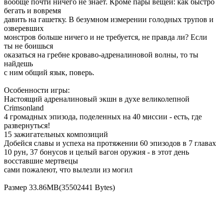
вообще почти ничего не знает. Кроме пары вещей: как быстро
бегать и вовремя
давить на гашетку. В безумном измерении голодных трупов и
озверевших
монстров больше ничего и не требуется, не правда ли? Если
ты не боишься
оказаться на гребне кроваво-адреналиновой волны, то ты
найдешь
с ним общий язык, поверь.
Особенности игры:
Настоящий адреналиновый экшн в духе великолепной
Crimsonland
4 громадных эпизода, поделенных на 40 миссии - есть, где
развернуться!
15 зажигательных композиций
Добейся славы и успеха на протяжении 60 эпизодов в 7 главах
10 рун, 37 бонусов и целый вагон оружия - в этот день
восставшие мертвецы
сами пожалеют, что вылезли из могил
Размер 33.86MB(35502441 Bytes)