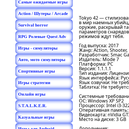
Самые ожидаемые игры
Action / Шутеры / Arcade
Tokyo 42 — стилизов
в мир наемных убийц,
Survival horror
оружие, раскрывай та
параметров снарядов
режимов ждут тебя.
RPG Ролевые Quest Adv
Год выпуска: 2017
Игры - симуляторы
Жанр: Action, Shooter,
Разработчик: Smac G
Издатель: Mode 7
Авто, мото симуляторы
Платформа: PC
Версия: 1.1.1.1
Спортивные игры
Тип издания: Лицензи
Язык интерфейса: Рус
Язык озвучки: Не тре
Игры стратегии
Таблэтка: Не требуетс
Онлайн игры
Cистемные требовани
ОС: Windows XP SP2
Процессор: Intel i3-3
S.T.A.L.K.E.R.
Оперативная память:
Видеокарта: nVidia GT
Kазуальные игры
Место на диске: 3 GB
Дополнения:
Игры для Android