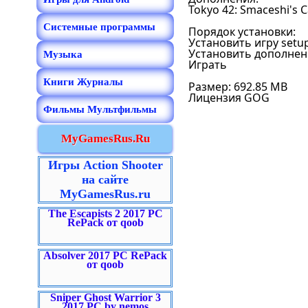
Tokyo 42: Smaceshi's C
Системные программы
Порядок установки:
Установить игру setup
Установить дополнение
Музыка
Играть
Книги Журналы
Размер: 692.85 MB
Лицензия GOG
Фильмы Мультфильмы
MyGamesRus.Ru
Игры Action Shooter
на сайте
MyGamesRus.ru
The Escapists 2 2017 PC
RePack от qoob
Absolver 2017 PC RePack
от qoob
Sniper Ghost Warrior 3
2017 PC by nemos