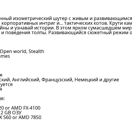
анный изометрический шутер с живым и развивающимся 
 корпоративных интриг и... тактических котов. Крути к
йны и узнавай истории. В этом ярком сумасшедшем мире
 и поведения толпы. Развивающийся сюжетный режим о
 Open world, Stealth
ames
я
ский, Английский, Французский, Немецкий и другие
буется
я
я:
220 or AMD FX-4100
 2 GB ОЗУ
X 560 or AMD 7850