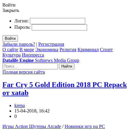
Войти
Закрыть
Логин:
Пароль:
Войти
Забыли пароль?
|
Регистрация
О сайте
В мире
Экономика
Религия
Криминал
Спорт
Культура
Инопресса
Datalife Engine
Softnews Media Group
Найти
Полная версия сайта
Far Cry 5 Gold Edition 2018 PC Repack
от xatab
krepa
15-04-2018, 16:42
0
Игры Action Шутеры Arcade
/
Новинки игр на PC