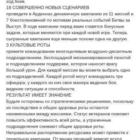
ход боев.
18 СОВЕРШЕННО НОВЫХ СЦЕНАРИЕВ
проведите в Арденнах динамичную кампанию из 11 миссий и
7 боестолкновений по мотивам реальных событий Битвы за
Выступ. В ходе кампании перед вами ставятся бонусные
задачи, которые меняются при каждой новой игре. Теперь
сыгранные кампании еще меньше похожи одна на другую.
3 КУЛЬТОВЫЕ РОТЫ
примите командование многоцелевым воздушно-десантным
подразделением, беспощадной механизированной пехотой
и подразделением поддержки, которое наносит врагу
большой урон. Для каждой миссии вы можете выбрать одно
из подразделений. Каждой ротой могут командовать три
офицера: у каждого из них своя манера ведения боя,
видение ситуации и способности.
РЕЗУЛЬТАТ ИМЕЕТ ЗНАЧЕНИЕ
Будьте осторожны со стратегическими решениями, поскольку
их последствия и общее здоровье роты остаются
неизменными между миссиями. Статус ветеранов поможет
повысить эффективность всей роты, а утраченные
подразделения снижают общее здоровье роты.
Неправильное распоряжение ресурсами может привести к
проигрышу кампании. От ваших решений зависит исход