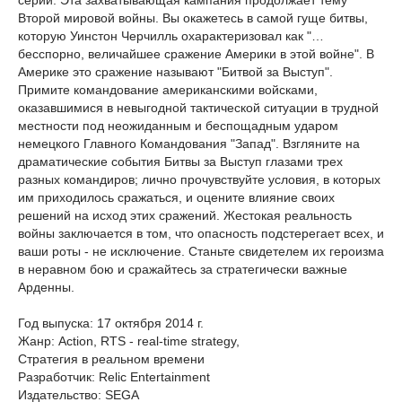
серии. Эта захватывающая кампания продолжает тему
Второй мировой войны. Вы окажетесь в самой гуще битвы,
которую Уинстон Черчилль охарактеризовал как "…
бесспорно, величайшее сражение Америки в этой войне". В
Америке это сражение называют "Битвой за Выступ".
Примите командование американскими войсками,
оказавшимися в невыгодной тактической ситуации в трудной
местности под неожиданным и беспощадным ударом
немецкого Главного Командования "Запад". Взгляните на
драматические события Битвы за Выступ глазами трех
разных командиров; лично прочувствуйте условия, в которых
им приходилось сражаться, и оцените влияние своих
решений на исход этих сражений. Жестокая реальность
войны заключается в том, что опасность подстерегает всех, и
ваши роты - не исключение. Станьте свидетелем их героизма
в неравном бою и сражайтесь за стратегически важные
Арденны.
Год выпуска: 17 октября 2014 г.
Жанр: Action, RTS - real-time strategy,
Стратегия в реальном времени
Разработчик: Relic Entertainment
Издательство: SEGA