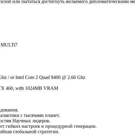
 силой или пытаться достигнуть желаемого дипломатическими м
, MULTi7
z / or Intel Core 2 Quad 9400 @ 2.66 Ghz
GTX 460, with 1024MB VRAM
едования.
алактики с тысячами планет.
остям Научных лидеров.
чет гибких настроек и процедурной генерации.
ойная глобальной стратегии.