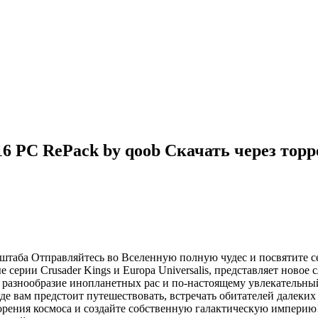
2016 PC RePack by qoob Скачать через тор
сштаба Отправляйтесь во Вселенную полную чудес и посвятите 
 серии Crusader Kings и Europa Universalis, представляет новое 
 разнообразие инопланетных рас и по-настоящему увлекательн
де вам предстоит путешествовать, встречать обитателей далеких
орения космоса и создайте собственную галактическую империю