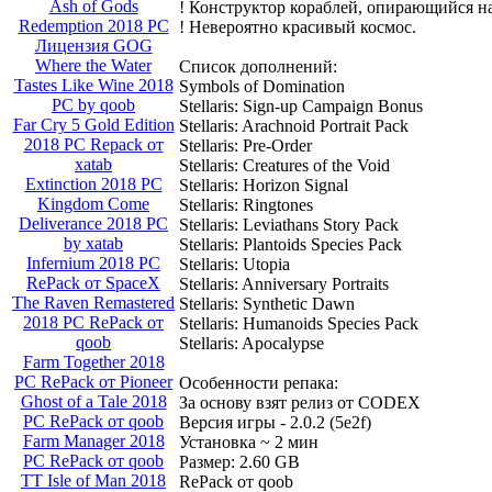
Ash of Gods
! Конструктор кораблей, опирающийся н
Redemption 2018 PC
! Невероятно красивый космос.
Лицензия GOG
Where the Water
Список дополнений:
Tastes Like Wine 2018
Symbols of Domination
PC by qoob
Stellaris: Sign-up Campaign Bonus
Far Cry 5 Gold Edition
Stellaris: Arachnoid Portrait Pack
2018 PC Repack от
Stellaris: Pre-Order
xatab
Stellaris: Creatures of the Void
Extinction 2018 PC
Stellaris: Horizon Signal
Kingdom Come
Stellaris: Ringtones
Deliverance 2018 PC
Stellaris: Leviathans Story Pack
by xatab
Stellaris: Plantoids Species Pack
Infernium 2018 PC
Stellaris: Utopia
RePack от SpaceX
Stellaris: Anniversary Portraits
The Raven Remastered
Stellaris: Synthetic Dawn
2018 PC RePack от
Stellaris: Humanoids Species Pack
qoob
Stellaris: Apocalypse
Farm Together 2018
PC RePack от Pioneer
Особенности репака:
Ghost of a Tale 2018
За основу взят релиз от CODEX
PC RePack от qoob
Версия игры - 2.0.2 (5e2f)
Farm Manager 2018
Установка ~ 2 мин
PC RePack от qoob
Размер: 2.60 GB
TT Isle of Man 2018
RePack от qoob