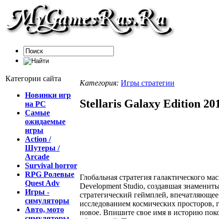
Категории сайта
Категория:
Игры стратегии
Новинки игр
Stellaris Galaxy Edition 
на PC
Самые
ожидаемые
игры
Action /
Шутеры /
Arcade
Survival horror
RPG Ролевые
Глобальная стратегия галактического ма
Quest Adv
Development Studio, создавшая знаменитые
Игры -
стратегический геймплей, впечатляющее
симуляторы
исследованием космических просторов, г
Авто, мото
новое. Впишите свое имя в историю пок
симуляторы