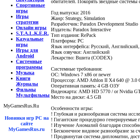
обитателей. Покорять звездные системы
Спортивные
игры
Год выпуска: 2016
Игры
Жанр: Strategy, Simulation
стратегии
Разработчик: Paradox Development Studio
Онлайн игры
Издатель: Paradox Interactive
S.T.A.L.K.E.R.
Тип издания: RePack
Kазуальные
Платформа: PC
игры
Язык интерфейса: Русский, Английский
Игры для
Язык озвучки: Английский
Android
Лекарство: Вшита (CODEX)
Системные
программы
Cистемные требования:
Музыка
ОС: Windows 7 x86 or newer
Книги
Процессор: AMD Athlon II X4 640 @ 3.0 Gh
Журналы
Оперативная память: 4 GB ОЗУ
Фильмы
Видеокарта: AMD HD 5770 / or Nvidia 
Мультфильмы
Место на диске: 4.5 GB
MyGamesRus.Ru
Особенности игры:
! Глубокая и разнообразная система иссл
Новинки игр PC на
! Гигантские процедурно генерируемые г
сайте
! Изучение Аномалий благодаря способн
MyGamesRus.ru
! Бесконечное видовое разнообразие за с
! Продвинутая система дипломатии, дост