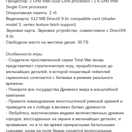
Процессор: 2 GHz Intel Dual Core processor / 2.6 GHz Intel
Single Core processor
Оперативная память: 2 гб
Видеокарта: 512 MB DirectX 9.0c compatible card (shader
model 3, vertex texture fetch support)
Звуковая карта: Звуковое устройство, совместимое с DirectX®
9.0с
Свободное место на жестком диске: 30 ГБ
Особенности игры:
- Создатели прославленной серии Total War вновь
представляют стратегическую игру, проработанную до
мельчайших деталей, в которой пошаговый геймплей
гармонично сочетается с битвами в режиме реального
времени.
- Покорите все государства Древнего мира в масштабной
кампании.
- Примите командование многотысячной римской армией и
приведите ее к победе в великих битвах древности.
- Любуйтесь экзотическими видами величественных древних
городов, воссозданных на экране в мельчайших деталях, и
кровавыми, но в то же время прекрасными батальными
сценами, когда на поле брани сходятся колоссальные