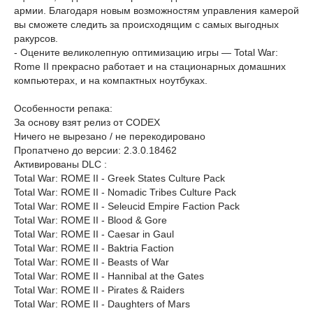
армии. Благодаря новым возможностям управления камерой
вы сможете следить за происходящим с самых выгодных
ракурсов.
- Оцените великолепную оптимизацию игры — Total War:
Rome II прекрасно работает и на стационарных домашних
компьютерах, и на компактных ноутбуках.
Особенности репака:
За основу взят релиз от CODEX
Ничего не вырезано / не перекодировано
Пропатчено до версии: 2.3.0.18462
Активированы DLC :
Total War: ROME II - Greek States Culture Pack
Total War: ROME II - Nomadic Tribes Culture Pack
Total War: ROME II - Seleucid Empire Faction Pack
Total War: ROME II - Blood & Gore
Total War: ROME II - Caesar in Gaul
Total War: ROME II - Baktria Faction
Total War: ROME II - Beasts of War
Total War: ROME II - Hannibal at the Gates
Total War: ROME II - Pirates & Raiders
Total War: ROME II - Daughters of Mars