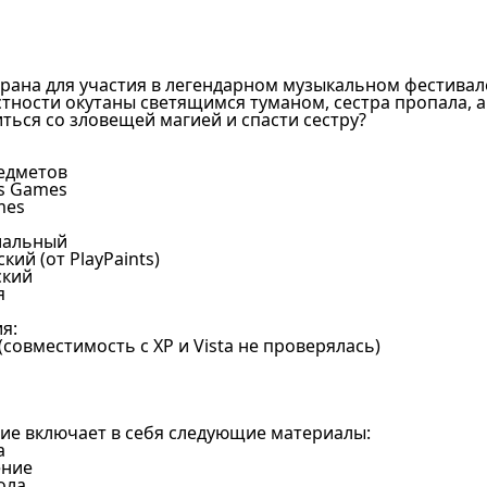
рана для участия в легендарном музыкальном фестивал
стности окутаны светящимся туманом, сестра пропала, а 
иться со зловещей магией и спасти сестру?
редметов
ds Games
mes
иальный
кий (от PlayPaints)
ский
я
я:
0 (совместимость с XP и Vista не проверялась)
ие включает в себя следующие материалы:
а
ение
ола