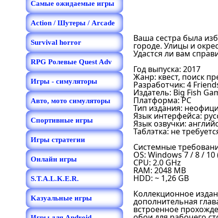
Самые ожидаемые игры
Action / Шутеры / Arcade
Ваша сестра была изб
Survival horror
городе. Улицы и окре
Удастся ли вам справ
RPG Ролевые Quest Adv
Год выпуска: 2017
Жанр: квест, поиск п
Игры - симуляторы
Разработчик: 4 Frien
Издатель: Big Fish Ga
Платформа: PC
Авто, мото симуляторы
Тип издания: неофиц
Язык интерфейса: русс
Спортивные игры
Язык озвучки: англий
Таблэтка: не требуетс
Игры стратегии
Системные требовани
OS: Windows 7 / 8 / 1
Онлайн игры
CPU: 2.0 GHz
RAM: 2048 MB
HDD: ~ 1,26 GB
S.T.A.L.K.E.R.
Коллекционное издан
Kазуальные игры
дополнительная глав
встроенное прохожд
обои для рабочего ст
Игры для Android