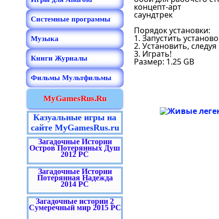
концепт-арт
саундтрек
Системные программы
Порядок установки:
1. Запустить установ
Музыка
2. Установить, следу
3. Играть!
Книги Журналы
Размер: 1.25 GB
Фильмы Мультфильмы
MyGamesRus.Ru
Казуальные игры на
сайте MyGamesRus.ru
Загадочные Истории
Остров Потерянных Душ
2012 PC
Загадочные Истории
Потерянная Надежда
2014 PC
Загадочные истории 2
Сумеречный мир 2015 PC