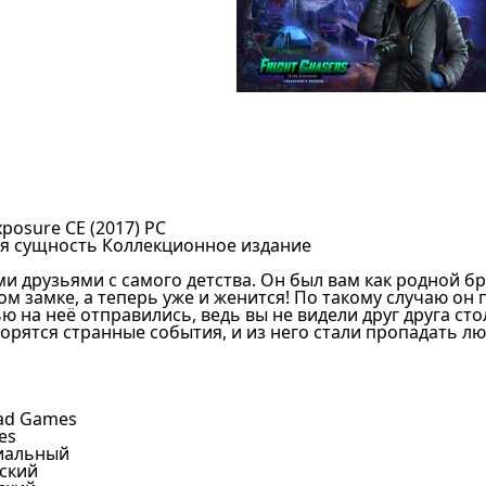
xposure CE (2017) PC
ая сущность Коллекционное издание
и друзьями с самого детства. Он был вам как родной бр
ом замке, а теперь уже и женится! По такому случаю он 
ю на неё отправились, ведь вы не видели друг друга сто
творятся странные события, и из него стали пропадать л
ad Games
es
иальный
сский