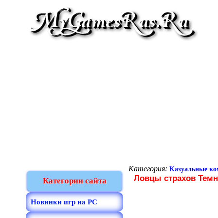
Категория:
Kазуальные к
Ловцы страхов Темн
Категории сайта
Новинки игр на PC