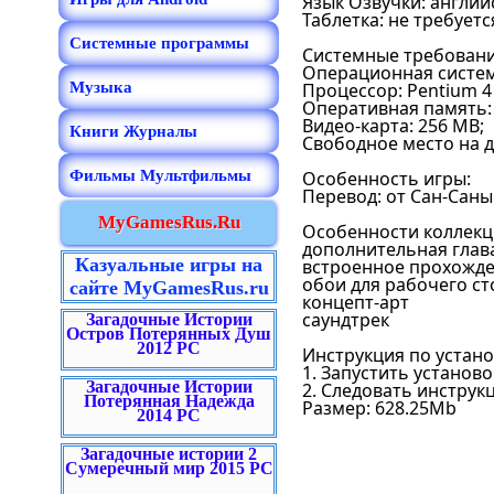
Язык Озвучки: англий
Таблетка: не требуетс
Системные программы
Системные требовани
Операционная система
Музыка
Процессор: Pentium 4 
Оперативная память: 
Видео-карта: 256 MB;
Книги Журналы
Свободное место на д
Фильмы Мультфильмы
Особенность игры:
Перевод: от Сан-Сан
MyGamesRus.Ru
Особенности коллекц
дополнительная глав
Казуальные игры на
встроенное прохожд
обои для рабочего ст
сайте MyGamesRus.ru
концепт-арт
саундтрек
Загадочные Истории
Остров Потерянных Душ
2012 PC
Инструкция по устано
1. Запустить установ
Загадочные Истории
2. Следовать инстру
Потерянная Надежда
Размер: 628.25Mb
2014 PC
Загадочные истории 2
Сумеречный мир 2015 PC