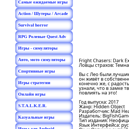
Самые ожидаемые игры
Action / Шутеры / Arcade
Survival horror
RPG Ролевые Quest Adv
Игры - симуляторы
Авто, мото симуляторы
Fright Chasers: Dark E
Ловцы страхов: Темн
Спортивные игры
Вы с Лео были лучшим
он живёт в собственн
Игры стратегии
конечно же, с радость
узнали, что в замке 
повлиять на это!
Онлайн игры
Год выпуска: 2017
S.T.A.L.K.E.R.
Жанр: Hidden Object
Разработчик: Mad He
Издатель: BigFishGam
Kазуальные игры
Тип издания: Неофиц
Язык Интерфейса: ру
Игры для Android