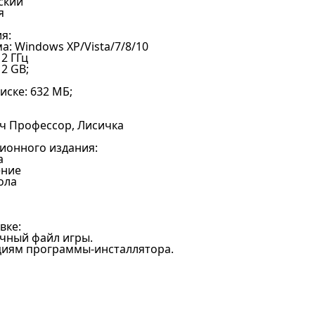
ский
я
я:
: Windows XP/Vista/7/8/10
2 ГГц
2 GB;
иске: 632 MБ;
ыч Профессор, Лисичка
ионного издания:
а
ение
ола
вке:
очный файл игры.
кциям программы-инсталлятора.