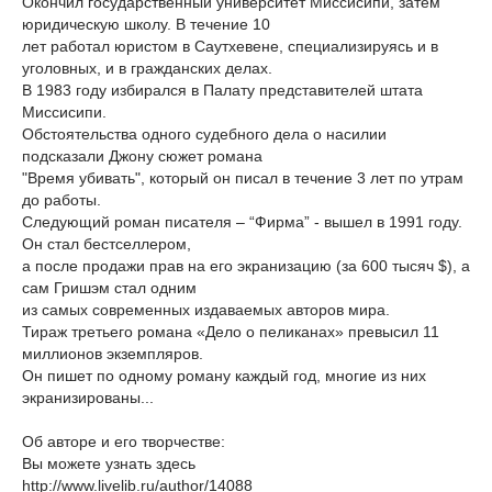
Окончил государственный университет Миссисипи, затем
юридическую школу. В течение 10
лет работал юристом в Саутхевене, специализируясь и в
уголовных, и в гражданских делах.
В 1983 году избирался в Палату представителей штата
Миссисипи.
Обстоятельства одного судебного дела о насилии
подсказали Джону сюжет романа
"Время убивать", который он писал в течение 3 лет по утрам
до работы.
Следующий роман писателя – “Фирма” - вышел в 1991 году.
Он стал бестселлером,
а после продажи прав на его экранизацию (за 600 тысяч $), а
сам Гришэм стал одним
из самых современных издаваемых авторов мира.
Тираж третьего романа «Дело о пеликанах» превысил 11
миллионов экземпляров.
Он пишет по одному роману каждый год, многие из них
экранизированы...
Об авторе и его творчестве:
Вы можете узнать здесь
http://www.livelib.ru/author/14088