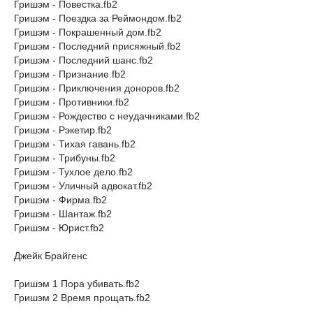
Гришэм - Повестка.fb2
Гришэм - Поездка за Реймондом.fb2
Гришэм - Покрашенный дом.fb2
Гришэм - Последний присяжный.fb2
Гришэм - Последний шанс.fb2
Гришэм - Признание.fb2
Гришэм - Приключения доноров.fb2
Гришэм - Противники.fb2
Гришэм - Рождество с неудачниками.fb2
Гришэм - Рэкетир.fb2
Гришэм - Тихая гавань.fb2
Гришэм - Трибуны.fb2
Гришэм - Тухлое дело.fb2
Гришэм - Уличный адвокат.fb2
Гришэм - Фирма.fb2
Гришэм - Шантаж.fb2
Гришэм - Юрист.fb2
Джейк Брайгенс
Гришэм 1 Пора убивать.fb2
Гришэм 2 Время прощать.fb2