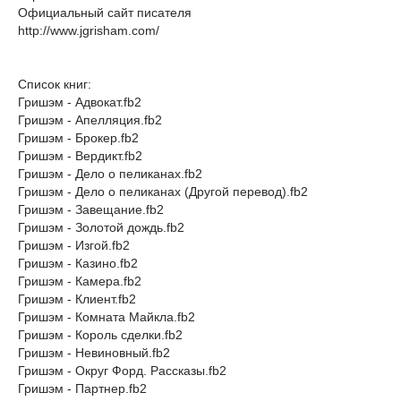
Официальный сайт писателя
http://www.jgrisham.com/
Список книг:
Гришэм - Адвокат.fb2
Гришэм - Апелляция.fb2
Гришэм - Брокер.fb2
Гришэм - Вердикт.fb2
Гришэм - Дело о пеликанах.fb2
Гришэм - Дело о пеликанах (Другой перевод).fb2
Гришэм - Завещание.fb2
Гришэм - Золотой дождь.fb2
Гришэм - Изгой.fb2
Гришэм - Казино.fb2
Гришэм - Камера.fb2
Гришэм - Клиент.fb2
Гришэм - Комната Майкла.fb2
Гришэм - Король сделки.fb2
Гришэм - Невиновный.fb2
Гришэм - Округ Форд. Рассказы.fb2
Гришэм - Партнер.fb2