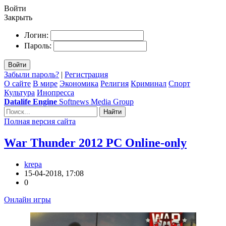
Войти
Закрыть
Логин:
Пароль:
Войти
Забыли пароль?
|
Регистрация
О сайте
В мире
Экономика
Религия
Криминал
Спорт
Культура
Инопресса
Datalife Engine
Softnews Media Group
Найти
Полная версия сайта
War Thunder 2012 PC Online-only
krepa
15-04-2018, 17:08
0
Онлайн игры