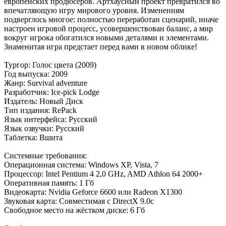
европейских продюсеров. Артхаусный проект превратился во
впечатляющую игру мирового уровня. Изменениям
подверглось многое: полностью переработан сценарий, иначе
настроен игровой процесс, усовершенствован баланс, а мир
вокруг игрока обогатился новыми деталями и элементами.
Знаменитая игра предстает перед вами в новом облике!
Тургор: Голос цвета (2009)
Год выпуска: 2009
Жанр: Survival adventure
Разработчик: Ice-pick Lodge
Издатель: Новый Диск
Тип издания: RePack
Язык интерфейса: Русский
Язык озвучки: Русский
Таблетка: Вшита
Системные требования:
Операционная система: Windows XP, Vista, 7
Процессор: Intel Pentium 4 2,0 GHz, AMD Athlon 64 2000+
Оперативная память: 1 Гб
Видеокарта: Nvidia Geforce 6600 или Radeon Х1300
Звуковая карта: Совместимая с DirectX 9.0c
Свободное место на жёстком диске: 6 Гб