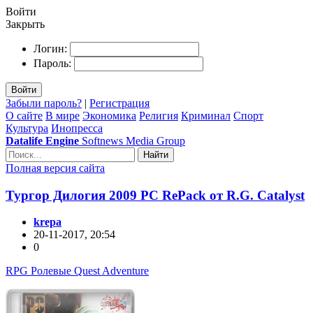
Войти
Закрыть
Логин:
Пароль:
Войти
Забыли пароль?
|
Регистрация
О сайте
В мире
Экономика
Религия
Криминал
Спорт
Культура
Инопресса
Datalife Engine
Softnews Media Group
Найти
Полная версия сайта
Тургор Дилогия 2009 PC RePack от R.G. Catalyst
krepa
20-11-2017, 20:54
0
RPG Ролевые Quest Adventure