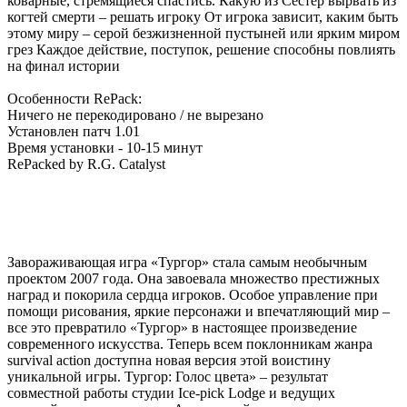
коварные, стремящиеся спастись. Какую из Сестер вырвать из
когтей смерти – решать игроку От игрока зависит, каким быть
этому миру – серой безжизненной пустыней или ярким миром
грез Каждое действие, поступок, решение способны повлиять
на финал истории
Особенности RePack:
Ничего не перекодировано / не вырезано
Установлен патч 1.01
Время установки - 10-15 минут
RePacked by R.G. Catalyst
Завораживающая игра «Тургор» стала самым необычным
проектом 2007 года. Она завоевала множество престижных
наград и покорила сердца игроков. Особое управление при
помощи рисования, яркие персонажи и впечатляющий мир –
все это превратило «Тургор» в настоящее произведение
современного искусства. Теперь всем поклонникам жанра
survival action доступна новая версия этой воистину
уникальной игры. Тургор: Голос цвета» – результат
совместной работы студии Ice-pick Lodge и ведущих