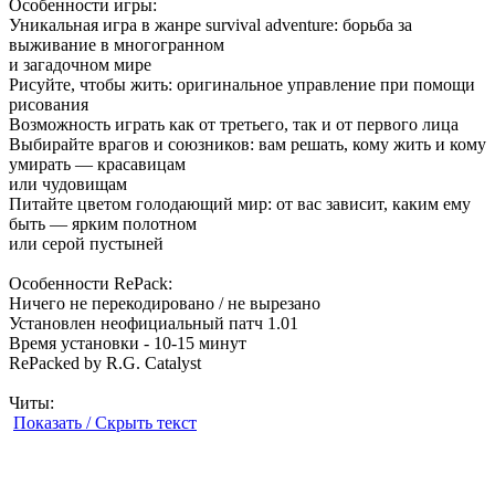
Особенности игры:
Уникальная игра в жанре survival adventure: борьба за
выживание в многогранном
и загадочном мире
Рисуйте, чтобы жить: оригинальное управление при помощи
рисования
Возможность играть как от третьего, так и от первого лица
Выбирайте врагов и союзников: вам решать, кому жить и кому
умирать — красавицам
или чудовищам
Питайте цветом голодающий мир: от вас зависит, каким ему
быть — ярким полотном
или серой пустыней
Особенности RePack:
Ничего не перекодировано / не вырезано
Установлен неофициальный патч 1.01
Время установки - 10-15 минут
RePacked by R.G. Catalyst
Читы:
Показать / Скрыть текст