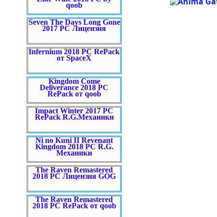
qoob
Seven The Days Long Gone
2017 PC Лицензия
Infernium 2018 PC RePack
от SpaceX
Kingdom Come
Deliverance 2018 PC
RePack от qoob
Impact Winter 2017 PC
RePack R.G.Механики
Ni no Kuni II Revenant
Kingdom 2018 PC R.G.
Механики
The Raven Remastered
2018 PC Лицензия GOG
The Raven Remastered
2018 PC RePack от qoob