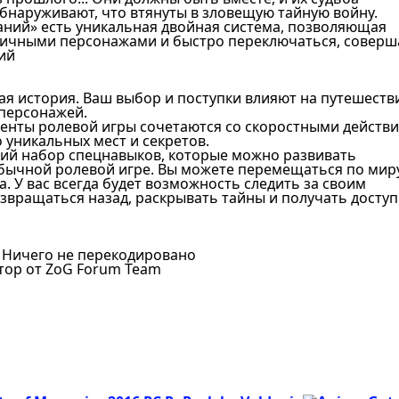
обнаруживают, что втянуты в зловещую тайную войну.
аний» есть уникальная двойная система, позволяющая
личными персонажами и быстро переключаться, соверш
ий
ая история. Ваш выбор и поступки влияют на путешеств
 персонажей.
менты ролевой игры сочетаются со скоростными действ
 уникальных мест и секретов.
кий набор спецнавыков, которые можно развивать
обычной ролевой игре. Вы можете перемещаться по миру
. У вас всегда будет возможность следить за своим
звращаться назад, раскрывать тайны и получать доступ
/ Ничего не перекодировано
тор от ZoG Forum Team