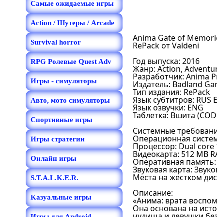
Самые ожидаемые игры
Action / Шутеры / Arcade
Anima Gate of Memorie
Survival horror
RePack от Valdeni
Год выпуска: 2016
RPG Ролевые Quest Adv
Жанр: Action, Adventu
Разработчик: Anima P
Игры - симуляторы
Издатель: Badland G
Тип издания: RePack
Язык субтитров: RUS 
Авто, мото симуляторы
Язык озвучки: ENG
Таблетка: Вшита (COD
Спортивные игры
Системные требовани
Операционная система:
Игры стратегии
Процессор: Dual core 
Видеокарта: 512 MB RA
Онлайн игры
Оперативная память:
Звуковая карта: Звуко
Места на жестком диск
S.T.A.L.K.E.R.
Описание:
Kазуальные игры
«Анима: врата воспом
Она основана на ист
чудища и девушки без
Игры для Android