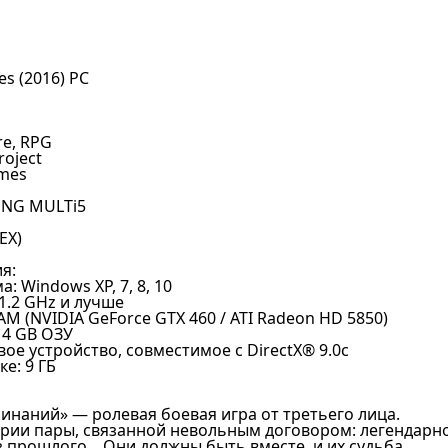
s (2016) PC
re, RPG
roject
ames
ENG MULTi5
EX)
я:
 Windows XP, 7, 8, 10
1.2 GHz и лучше
M (NVIDIA GeForce GTX 460 / ATI Radeon HD 5850)
 4 GB ОЗУ
вое устройство, совместимое с DirectX® 9.0с
е: 9 ГБ
инаний» — ролевая боевая игра от третьего лица.
ории пары, связанной невольным договором: легендарн
 прошлого... Они должны быть вместе, и их судьба