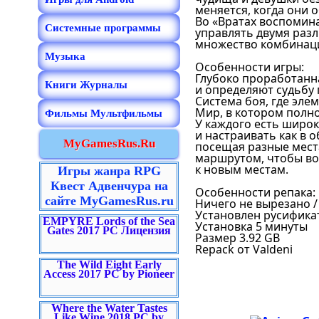
меняется, когда они 
Во «Вратах воспомин
Системные программы
управлять двумя раз
множество комбинац
Музыка
Особенности игры:
Глубоко проработанн
Книги Журналы
и определяют судьбу
Система боя, где эле
Мир, в котором полно
Фильмы Мультфильмы
У каждого есть широ
и настраивать как в 
MyGamesRus.Ru
посещая разные места
маршрутом, чтобы во
к новым местам.
Игры жанра RPG
Квест Адвенчура на
Особенности репака:
сайте MyGamesRus.ru
Ничего не вырезано 
Установлен русифика
EMPYRE Lords of the Sea
Установка 5 минуты
Gates 2017 PC Лицензия
Размер 3.92 GB
Repack от Valdeni
The Wild Eight Early
Access 2017 PC by Pioneer
Where the Water Tastes
Like Wine 2018 PC by