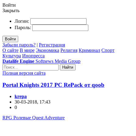
Войти
Закрыть
Логин:
Пароль:
Войти
Забыли пароль?
|
Регистрация
О сайте
В мире
Экономика
Религия
Криминал
Спорт
Культура
Инопресса
Datalife Engine
Softnews Media Group
Найти
Полная версия сайта
Portal Knights 2017 PC RePack от qoob
krepa
30-03-2018, 17:43
0
RPG Ролевые Quest Adventure