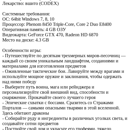
Лекарство: вшито (CODEX)
Cистемные требования:
ОС: 64bit Windows 7, 8, 10
Процессор: Phenom 8450 Triple-Core, Core 2 Duo E8400
Оперативная память: 4 GB ОЗУ
Видеокарта: GeForce GTX 470, Radeon HD 6870
Место на диске: 4.3 GB
Особенности игры:
- Путешествуйте по десяткам трехмерных миров-песочниц —
каждый со своим уникальным ландшафтом, созданиями и
материалами для изготовления предметов
- Оживленные тактические бои. Лавируйте между врагами и
используйте мощное оружие и заклинания, чтобы одержать
над ними победу
- Выберите путь воина, мага или рейнджера и
персонализируйте свой внешний вид, способности и
снаряжение. Прокачайте своего лучшего героя
- Эпические схватки с боссами. Сразитесь со Стражами
Порталов — самыми опасными тварями в этой вселенной.
Здесь обитают драконы
- Собирайте руду и ингредиенты в различных уголках света, и
создавайте сотни предметов
- Постройте свой дом и украсьте его трофеями, тяжело